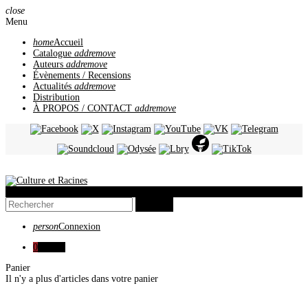
close
Menu
home
Accueil
Catalogue
add
remove
Auteurs
add
remove
Évènements / Recensions
Actualités
add
remove
Distribution
À PROPOS / CONTACT
add
remove
view_headline
search
person
Connexion
0
0,00 €
Panier
Il n'y a plus d'articles dans votre panier