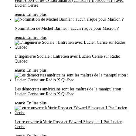
Petit Albert et les extraordinaires (Canada) I Épisode #114 avec
Lucien Cerise
search
En lire plus
Nomination de Michel Barnier : aucun risque pour Macron ?
search
En lire plus
L’Ingénierie Sociale : Entretien avec Lucien Cerise sur Radio
Québec
search
En lire plus
Les démocrates américains sont les maîtres de la manipulation :
Lucien Cerise sur Radio X Québec
search
En lire plus
Lettre ouverte à Yurie Roșca et Edward Slavsquat I Par Lucien
Cerise
search
En lire plus