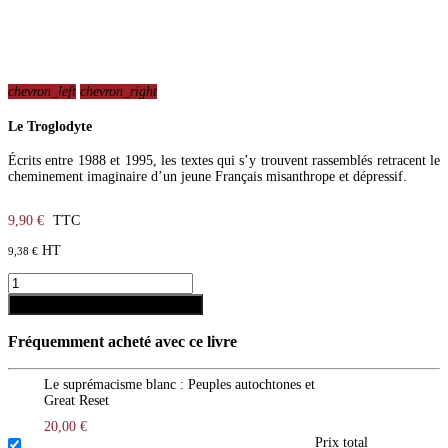
chevron_left
chevron_right
Le Troglodyte
Écrits entre 1988 et 1995, les textes qui s’y trouvent rassemblés retracent le
cheminement imaginaire d’un jeune Français misanthrope et dépressif.
9,90 €
TTC
HT
9,38 €
shopping_cart
Ajouter au panier
Fréquemment acheté avec ce livre
Le suprémacisme blanc : Peuples autochtones et
Great Reset
20,00 €
Prix ​​total