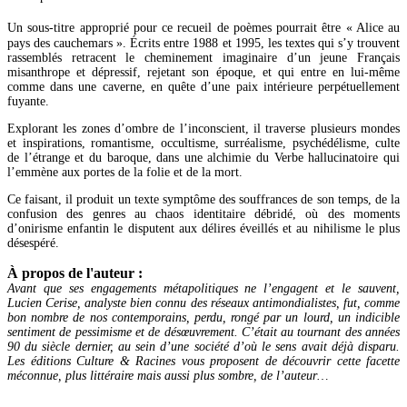
Un sous-titre approprié pour ce recueil de poèmes pourrait être « Alice au
pays des cauchemars ». Écrits entre 1988 et 1995, les textes qui s’y trouvent
rassemblés retracent le cheminement imaginaire d’un jeune Français
misanthrope et dépressif, rejetant son époque, et qui entre en lui-même
comme dans une caverne, en quête d’une paix intérieure perpétuellement
fuyante.
Explorant les zones d’ombre de l’inconscient, il traverse plusieurs mondes
et inspirations, romantisme, occultisme, surréalisme, psychédélisme, culte
de l’étrange et du baroque, dans une alchimie du Verbe hallucinatoire qui
l’emmène aux portes de la folie et de la mort.
Ce faisant, il produit un texte symptôme des souffrances de son temps, de la
confusion des genres au chaos identitaire débridé, où des moments
d’onirisme enfantin le disputent aux délires éveillés et au nihilisme le plus
désespéré.
À propos de l'auteur :
Avant que ses engagements métapolitiques ne l’engagent et le sauvent,
Lucien Cerise, analyste bien connu des réseaux antimondialistes, fut, comme
bon nombre de nos contemporains, perdu, rongé par un lourd, un indicible
sentiment de pessimisme et de désœuvrement. C’était au tournant des années
90 du siècle dernier, au sein d’une société d’où le sens avait déjà disparu.
Les éditions Culture & Racines vous proposent de découvrir cette facette
méconnue, plus littéraire mais aussi plus sombre, de l’auteur…