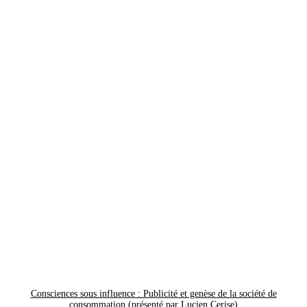
Consciences sous influence : Publicité et genèse de la société de
consommation (présenté par Lucien Cerise)