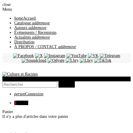
close
Menu
home
Accueil
Catalogue
add
remove
Auteurs
add
remove
Évènements / Recensions
Actualités
add
remove
Distribution
À PROPOS / CONTACT
add
remove
view_headline
search
person
Connexion
0
0,00 €
Panier
Il n'y a plus d'articles dans votre panier