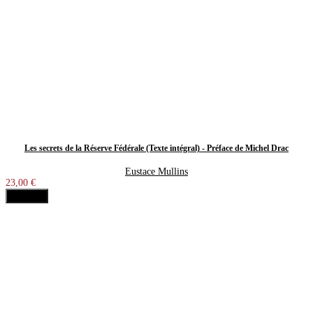
Les secrets de la Réserve Fédérale (Texte intégral) - Préface de Michel Drac
Eustace Mullins
23,00 €
Acheter