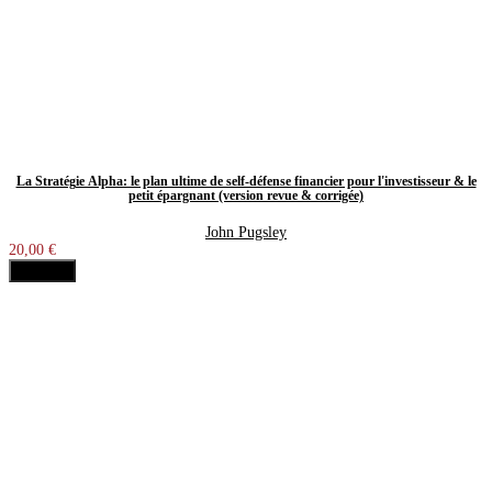
La Stratégie Alpha: le plan ultime de self-défense financier pour l'investisseur & le
petit épargnant (version revue & corrigée)
John Pugsley
20,00 €
Acheter