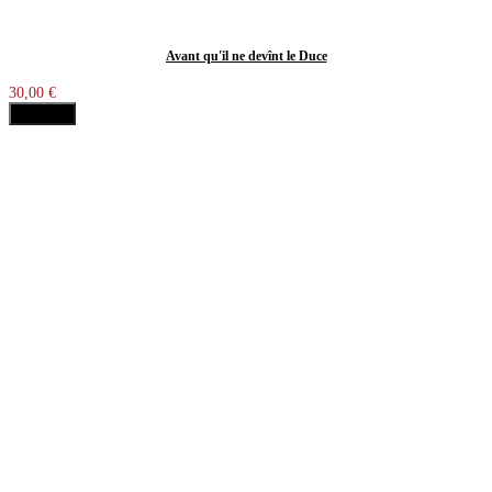
Avant qu'il ne devînt le Duce
30,00 €
Acheter