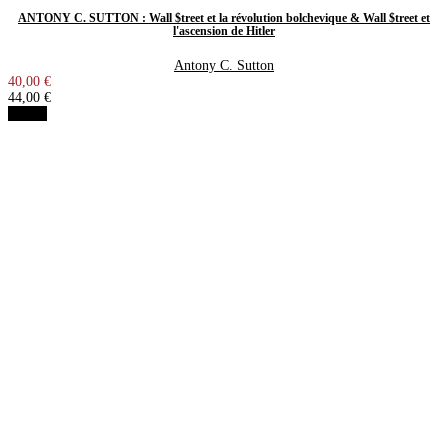
ANTONY C. SUTTON : Wall $treet et la révolution bolchevique & Wall $treet et
l'ascension de Hitler
Antony C. Sutton
40,00 €
44,00 €
Détails