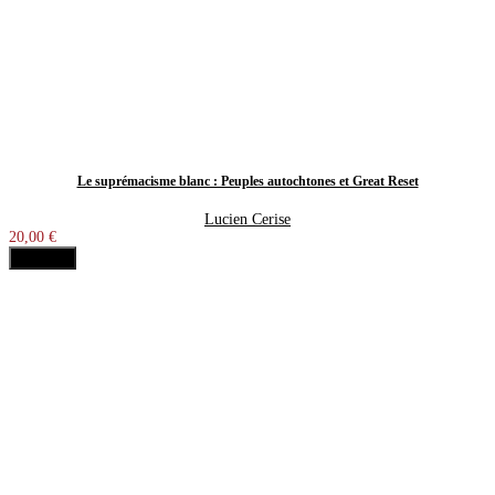
Le suprémacisme blanc : Peuples autochtones et Great Reset
Lucien Cerise
20,00 €
Acheter