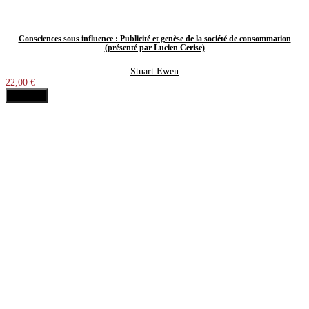
Consciences sous influence : Publicité et genèse de la société de consommation
(présenté par Lucien Cerise)
Stuart Ewen
22,00 €
Acheter