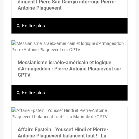
dirigent I Piero San Giorgio interroge Pierre-
Antoine Plaquevent
En lire plus
search
Messianisme israélo-américain et logique
d'Armageddon : Pierre Antoine Plaquevent sur
GPTV
En lire plus
search
Affaire Epstein : Youssef Hindi et Pierre-
Antoine Plaquevent balancent tout ! | La