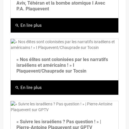
Aviv, Téhéran et la bombe atomique I Avec
P.A. Plaquevent
En lire plus
search
« Nos élites sont colonisées par les narratifs
israéliens et américains ! » I
Plaquevent/Chauprade sur Tocsin
En lire plus
search
« Suivre les israéliens ? Pas question ! » |
Pierre-Antoine Plaquevent sur GPTV