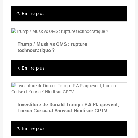
En lire plus
search
Trump / Musk vs OMS : rupture
technocratique ?
En lire plus
search
Investiture de Donald Trump : P.A Plaquevent,
Lucien Cerise et Youssef Hindi sur GPTV
En lire plus
search