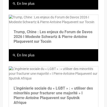
En lire plus
search
Trump, Chine : Les enjeux du Forum de Davos
2026 I Modeste Schwartz & Pierre-Antoine
Plaquevent sur Tocsin
En lire plus
search
L’ingénierie sociale du « LGBT » : « utiliser des
minorités pour fracturer une majorité » I
Pierre-Antoine Plaquevent sur Sputnik
Afrique