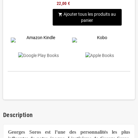
22,00 €
Ajouter tous les produits au
shopping_cart
panier
Description
Georges Soros est l’une des personnalités les plus