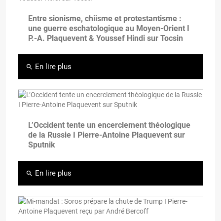
Entre sionisme, chiisme et protestantisme :
une guerre eschatologique au Moyen-Orient I
P.-A. Plaquevent & Youssef Hindi sur Tocsin
En lire plus
search
L’Occident tente un encerclement théologique
de la Russie I Pierre-Antoine Plaquevent sur
Sputnik
En lire plus
search