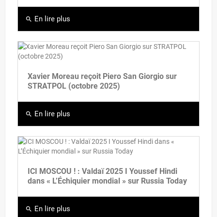
En lire plus
search
Xavier Moreau reçoit Piero San Giorgio sur
STRATPOL (octobre 2025)
En lire plus
search
ICI MOSCOU ! : Valdaï 2025 I Youssef Hindi
dans « L’Échiquier mondial » sur Russia Today
En lire plus
search