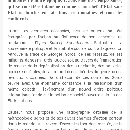
influentes de notre époque. L'activisme de George Soros,
qui se considère lui-même comme « un chef d’État sans
État », touche en fait tous les domaines et tous les
continents.
Durant les dernières décennies, peu de nations ont été
épargnées par l’action ou l’influence de son ensemble de
fondations : l’
Open Society Foundations
. Partout où la
souveraineté politique et la stabilité sociale sont attaquées, on
retrouve la trace de Georges Soros, de ses réseaux, de ses
militants, de ses milliards. Que ce soit au travers de l'immigration
de masse, de la dépénalisation des stupéfiants, des nouvelles
normes sociétales, de la promotion des théories du genre ou des
révolutions colorées. Dans chacun de ces domaines, Soros
œuvre avec une étonnante constance à la réalisation d’un
même objectif : l'avènement d'un nouvel ordre politique
international fondé sur la notion de société ouverte et la fin des
États-nations.
L’auteur nous propose une radiographie détaillée de la
méthodologie Soros et de ses divers champs d’action partout
dans le monde. Au travers d’exemples très documentés, cette
étude expose au grand jour les rouages internes des réseaux