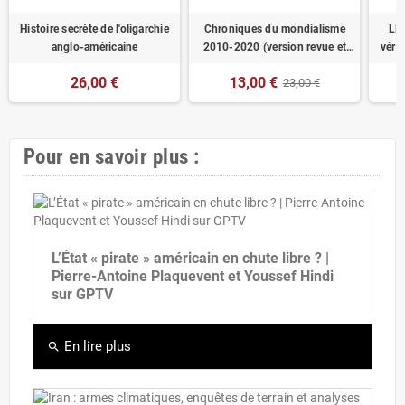
Histoire secrète de l'oligarchie
Chroniques du mondialisme
LE
anglo-américaine
2010-2020 (version revue et
véri
augmentée)
G
26,00 €
13,00 €
23,00 €
Pour en savoir plus :
L’État « pirate » américain en chute libre ? |
Pierre-Antoine Plaquevent et Youssef Hindi
sur GPTV
En lire plus
search