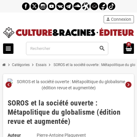
person
Connexion
0
view_headline
search
chevron_right
chevron_right
chevron_right
Catégories
Essais
SOROS et la société ouverte : Métapolitique du glo
chevron_left
chevron_right
SOROS et la société ouverte :
Métapolitique du globalisme (édition
revue et augmentée)
Auteur
Pierre-Antoine Plaquevent