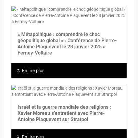
« Métapolitique : comprendre le choc
géopolitique global » : Conférence de Pierre-
Antoine Plaquevent le 28 janvier 2025 à
Ferney-Voltaire
En lire plus
search
Israël et la guerre mondiale des religions :
Xavier Moreau s’entretient avec Pierre-
Antoine Plaquevent sur Stratpol
En lire plus
search