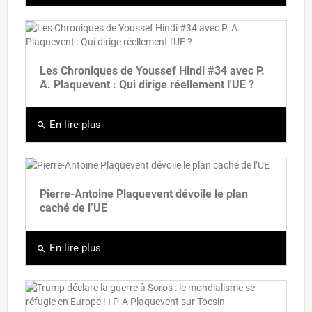
Les Chroniques de Youssef Hindi #34 avec P.
A. Plaquevent : Qui dirige réellement l'UE ?
En lire plus
search
Pierre-Antoine Plaquevent dévoile le plan
caché de l’UE
En lire plus
search