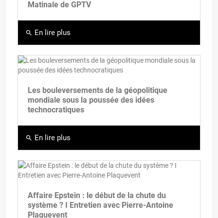
Matinale de GPTV
En lire plus
search
Les bouleversements de la géopolitique
mondiale sous la poussée des idées
technocratiques
En lire plus
search
Affaire Epstein : le début de la chute du
système ? I Entretien avec Pierre-Antoine
Plaquevent