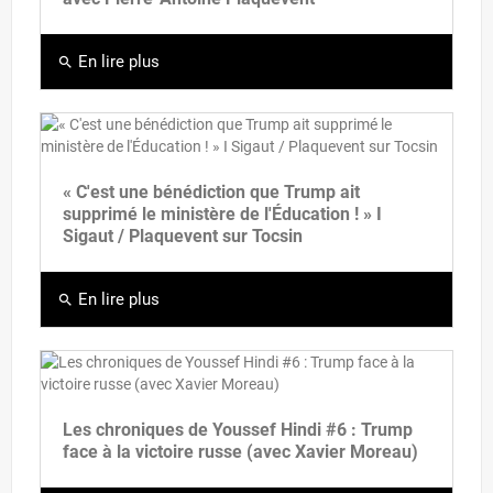
En lire plus
search
« C'est une bénédiction que Trump ait
supprimé le ministère de l'Éducation ! » I
Sigaut / Plaquevent sur Tocsin
En lire plus
search
Les chroniques de Youssef Hindi #6 : Trump
face à la victoire russe (avec Xavier Moreau)