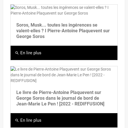
Soros, Musk... toutes les ingérences se
valent-elles ? I Pierre-Antoine Plaquevent sur
George Soros
En lire plus
search
Le livre de Pierre-Antoine Plaquevent sur
George Soros dans le journal de bord de
Jean-Marie Le Pen ! [2022 - REDIFFUSION]
En lire plus
search