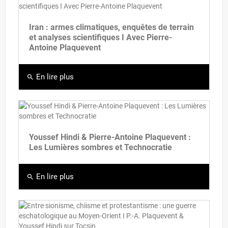
Iran : armes climatiques, enquêtes de terrain
et analyses scientifiques I Avec Pierre-
Antoine Plaquevent
En lire plus
search
Youssef Hindi & Pierre-Antoine Plaquevent :
Les Lumières sombres et Technocratie
En lire plus
search