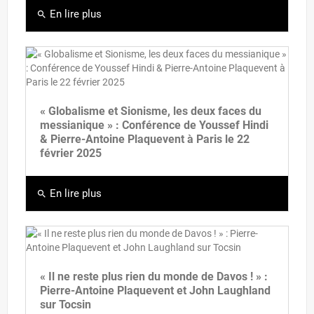
En lire plus
search
« Globalisme et Sionisme, les deux faces du
messianique » : Conférence de Youssef Hindi
& Pierre-Antoine Plaquevent à Paris le 22
février 2025
En lire plus
search
« Il ne reste plus rien du monde de Davos ! » :
Pierre-Antoine Plaquevent et John Laughland
sur Tocsin