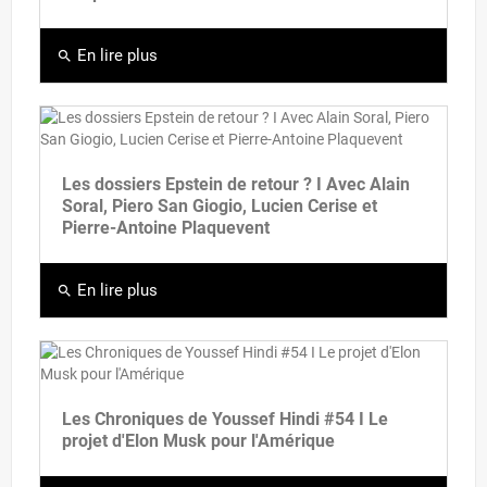
En lire plus
search
Les dossiers Epstein de retour ? I Avec Alain
Soral, Piero San Giogio, Lucien Cerise et
Pierre-Antoine Plaquevent
En lire plus
search
Les Chroniques de Youssef Hindi #54 I Le
projet d'Elon Musk pour l'Amérique