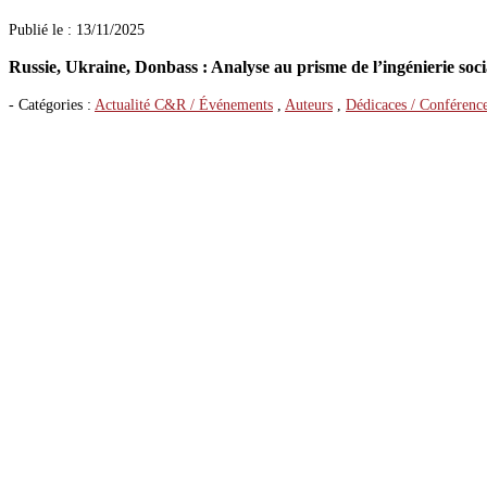
Mars
(24)
Publié le : 13/11/2025
Février
(27)
Janvier
(30)
Russie, Ukraine, Donbass : Analyse au prisme de l’ingénierie so
2023
(377)
Décembre
(29)
Novembre
(38)
- Catégories :
Actualité C&R / Événements
,
Auteurs
,
Dédicaces / Conférenc
Octobre
(32)
Septembre
(19)
Août
(27)
Juillet
(26)
Juin
(23)
Mai
(29)
Avril
(21)
Mars
(56)
Février
(36)
Janvier
(41)
2022
(444)
Décembre
(32)
Novembre
(35)
Octobre
(31)
Septembre
(47)
Août
(14)
Juillet
(20)
Juin
(46)
Mai
(52)
Avril
(44)
Mars
(62)
Février
(24)