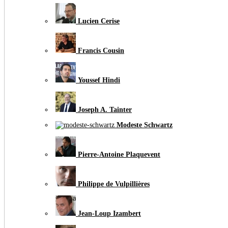
Lucien Cerise
Francis Cousin
Youssef Hindi
Joseph A. Tainter
Modeste Schwartz
Pierre-Antoine Plaquevent
Philippe de Vulpillières
Jean-Loup Izambert