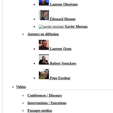
Laurent Obertone
Édouard Husson
Xavier Moreau
Auteurs en diffusion
Laurent Ozon
Robert Steuckers
Pepe Escobar
Vidéos
Conférences / Discours
Interventions / Entretiens
Passages médias