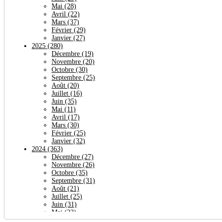
Mai
(28)
Avril
(22)
Mars
(37)
Février
(29)
Janvier
(27)
2025
(280)
Décembre
(19)
Novembre
(20)
Octobre
(30)
Septembre
(25)
Août
(20)
Juillet
(16)
Juin
(35)
Mai
(11)
Avril
(17)
Mars
(30)
Février
(25)
Janvier
(32)
2024
(363)
Décembre
(27)
Novembre
(26)
Octobre
(35)
Septembre
(31)
Août
(21)
Juillet
(25)
Juin
(31)
Mai
(22)
Avril
(64)