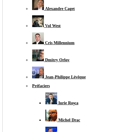
Alexandre Caget
Vol West
Cris Millennium
Dmitry Orlov
Jean-Philippe Lévêque
Préfaciers
Iurie Roșca
Michel Drac