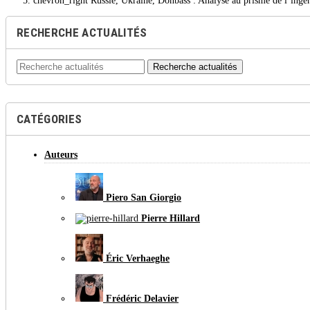
chevron_right
Russie, Ukraine, Donbass : Analyse au prisme de l’ingé
RECHERCHE ACTUALITÉS
Recherche actualités
CATÉGORIES
Auteurs
Piero San Giorgio
Pierre Hillard
Éric Verhaeghe
Frédéric Delavier