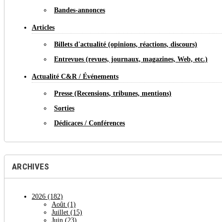
Bandes-annonces
Articles
Billets d'actualité (opinions, réactions, discours)
Entrevues (revues, journaux, magazines, Web, etc.)
Actualité C&R / Événements
Presse (Recensions, tribunes, mentions)
Sorties
Dédicaces / Conférences
ARCHIVES
2026
(182)
Août
(1)
Juillet
(15)
Juin
(23)