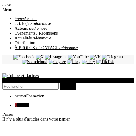
close
Menu
home
Accueil
Catalogue
add
remove
Auteurs
add
remove
Évènements / Recensions
Actualités
add
remove
Distribution
À PROPOS / CONTACT
add
remove
view_headline
search
person
Connexion
0
0,00 €
Panier
Il n'y a plus d'articles dans votre panier