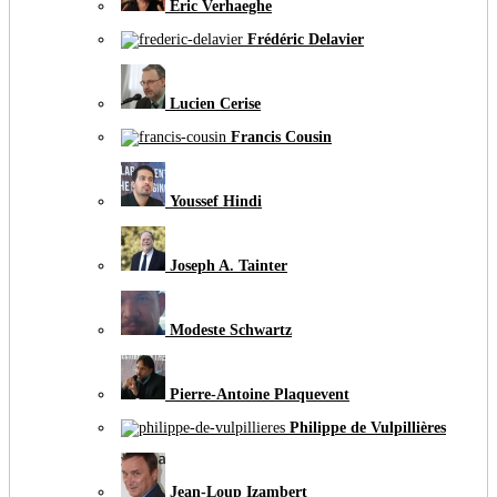
Éric Verhaeghe
Frédéric Delavier
Lucien Cerise
Francis Cousin
Youssef Hindi
Joseph A. Tainter
Modeste Schwartz
Pierre-Antoine Plaquevent
Philippe de Vulpillières
Jean-Loup Izambert