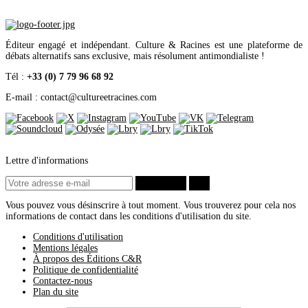
Janvier
(37)
2021
(401)
Décembre
(46)
Novembre
(42)
Éditeur engagé et indépendant. Culture & Racines est une plateforme de
Octobre
(31)
débats alternatifs sans exclusive, mais résolument antimondialiste !
Septembre
(37)
Août
(28)
Tél :
+33 (0) 7 79 96 68 92
Juillet
(19)
Juin
(35)
E-mail : contact
@
cultureetracines.com
Mai
(46)
Avril
(40)
Mars
(34)
Février
(20)
Janvier
(23)
2020
(209)
Lettre d'informations
Décembre
(21)
Novembre
(25)
S’abonner
ok
Octobre
(28)
Septembre
(16)
Vous pouvez vous désinscrire à tout moment. Vous trouverez pour cela nos
Août
(11)
informations de contact dans les conditions d'utilisation du site.
Juillet
(17)
Conditions d'utilisation
Juin
(19)
Mentions légales
Mai
(27)
À propos des Éditions C&R
Avril
(29)
Politique de confidentialité
Mars
(8)
Contactez-nous
Février
(5)
Plan du site
Janvier
(3)
2019
(42)