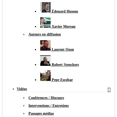
Édouard Husson
Xavier Moreau
Auteurs en diffusion
Laurent Ozon
Robert Steuckers
Pepe Escobar

Vidéos
Conférences / Discours
Interventions / Entretiens
Passages médias