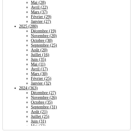
Mai
(28)
Avril
(22)
Mars
(37)
Février
(29)
Janvier
(27)
2025
(280)
Décembre
(19)
Novembre
(20)
Octobre
(30)
Septembre
(25)
Août
(20)
Juillet
(16)
Juin
(35)
Mai
(11)
Avril
(17)
Mars
(30)
Février
(25)
Janvier
(32)
2024
(363)
Décembre
(27)
Novembre
(26)
Octobre
(35)
Septembre
(31)
Août
(21)
Juillet
(25)
Juin
(31)
Mai
(22)
Avril
(64)