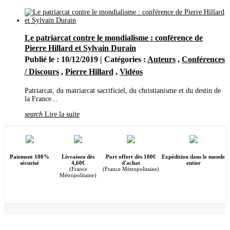
Mars
(24)
Février
(27)
Janvier
(30)
2023
(377)
Le patriarcat contre le mondialisme : conférence de
Décembre
(29)
Novembre
(38)
Pierre Hillard et Sylvain Durain
Octobre
(32)
Publié le : 10/12/2019 | Catégories :
Auteurs
,
Conférences
Septembre
(19)
Août
(27)
/ Discours
,
Pierre Hillard
,
Vidéos
Juillet
(26)
Juin
(23)
Patriarcat, du matriarcat sacrificiel, du christianisme et du destin de
Mai
(29)
la France...
Avril
(21)
Mars
(56)
search
Lire la suite
Février
(36)
Janvier
(41)
2022
(444)
Décembre
(32)
Novembre
(35)
Paiement 100%
Livraison dès
Port offert dès 100€
Expédition dans le monde
Octobre
(31)
sécurisé
4,60€
d'achat
entier
Septembre
(47)
(France
(France Métropolitaine)
Métropolitaine)
Août
(14)
Juillet
(20)
Juin
(46)
Mai
(52)
Avril
(44)
Mars
(62)
Février
(24)