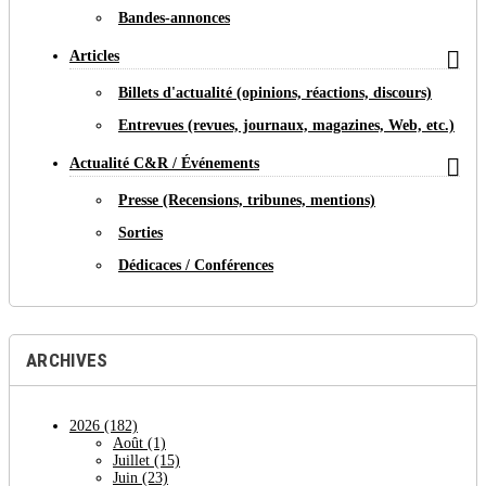
Bandes-annonces

Articles
Billets d'actualité (opinions, réactions, discours)
Entrevues (revues, journaux, magazines, Web, etc.)

Actualité C&R / Événements
Presse (Recensions, tribunes, mentions)
Sorties
Dédicaces / Conférences
ARCHIVES
2026
(182)
Août
(1)
Juillet
(15)
Juin
(23)