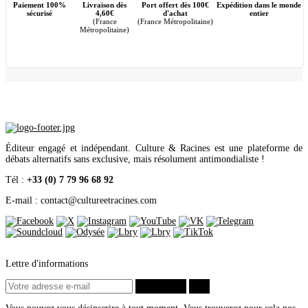
Décembre
(1)
Paiement 100%
Livraison dès
Port offert dès 100€
Expédition dans le monde
sécurisé
4,60€
d'achat
entier
Novembre
(1)
(France
(France Métropolitaine)
Octobre
(4)
Métropolitaine)
Septembre
(5)
Août
(4)
Juillet
(4)
Juin
(8)
Mai
(3)
Avril
(5)
Mars
(2)
Février
(4)
Janvier
(1)
2018
(17)
Éditeur engagé et indépendant. Culture & Racines est une plateforme de
Décembre
(2)
débats alternatifs sans exclusive, mais résolument antimondialiste !
Novembre
(2)
Octobre
(3)
Tél :
+33 (0) 7 79 96 68 92
Août
(1)
Juillet
(3)
E-mail : contact
@
cultureetracines.com
Juin
(2)
Mai
(1)
Avril
(2)
Janvier
(1)
2017
(16)
Décembre
(8)
Lettre d'informations
Septembre
(2)
Août
(1)
S’abonner
ok
Juin
(1)
Mai
(1)