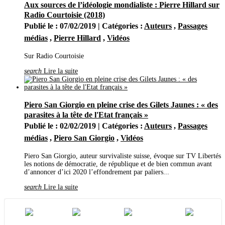
Aux sources de l’idéologie mondialiste : Pierre Hillard sur
Janvier
(37)
2021
(401)
Radio Courtoisie (2018)
Décembre
(46)
Publié le : 07/02/2019 | Catégories :
Auteurs
,
Passages
Novembre
(42)
Octobre
(31)
médias
,
Pierre Hillard
,
Vidéos
Septembre
(37)
Août
(28)
Sur Radio Courtoisie
Juillet
(19)
Juin
(35)
search
Lire la suite
Mai
(46)
Avril
(40)
Mars
(34)
Février
(20)
Piero San Giorgio en pleine crise des Gilets Jaunes : « des
Janvier
(23)
parasites à la tête de l'Etat français »
2020
(209)
Publié le : 02/02/2019 | Catégories :
Auteurs
,
Passages
Décembre
(21)
Novembre
(25)
médias
,
Piero San Giorgio
,
Vidéos
Octobre
(28)
Septembre
(16)
Piero San Giorgio, auteur survivaliste suisse, évoque sur TV Libertés
Août
(11)
les notions de démocratie, de république et de bien commun avant
Juillet
(17)
d’annoncer d’ici 2020 l’effondrement par paliers...
Juin
(19)
Mai
(27)
search
Lire la suite
Avril
(29)
Mars
(8)
Février
(5)
Janvier
(3)
2019
(42)