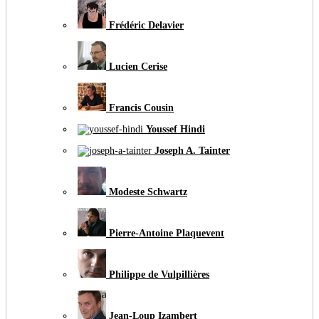
Frédéric Delavier
Lucien Cerise
Francis Cousin
Youssef Hindi
Joseph A. Tainter
Modeste Schwartz
Pierre-Antoine Plaquevent
Philippe de Vulpillières
Jean-Loup Izambert