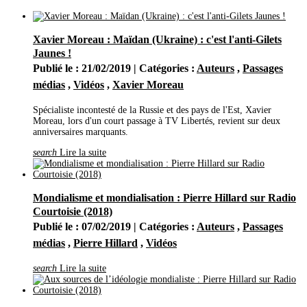
Mars
(24)
Février
(27)
Janvier
(30)
Xavier Moreau : Maïdan (Ukraine) : c'est l'anti-Gilets
2023
(377)
Décembre
(29)
Jaunes !
Novembre
(38)
Publié le : 21/02/2019 | Catégories :
Auteurs
,
Passages
Octobre
(32)
Septembre
(19)
médias
,
Vidéos
,
Xavier Moreau
Août
(27)
Juillet
(26)
Spécialiste incontesté de la Russie et des pays de l'Est, Xavier
Juin
(23)
Moreau, lors d'un court passage à TV Libertés, revient sur deux
Mai
(29)
anniversaires marquants.
Avril
(21)
Mars
(56)
search
Lire la suite
Février
(36)
Janvier
(41)
2022
(444)
Décembre
(32)
Mondialisme et mondialisation : Pierre Hillard sur Radio
Novembre
(35)
Courtoisie (2018)
Octobre
(31)
Septembre
(47)
Publié le : 07/02/2019 | Catégories :
Auteurs
,
Passages
Août
(14)
médias
,
Pierre Hillard
,
Vidéos
Juillet
(20)
Juin
(46)
search
Lire la suite
Mai
(52)
Avril
(44)
Mars
(62)
Février
(24)