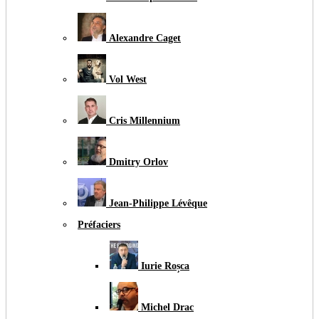
Alexandre Caget
Vol West
Cris Millennium
Dmitry Orlov
Jean-Philippe Lévêque
Préfaciers
Iurie Roșca
Michel Drac