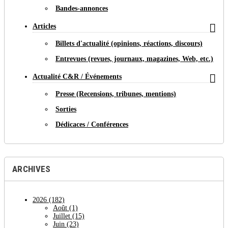
Bandes-annonces

Articles
Billets d'actualité (opinions, réactions, discours)
Entrevues (revues, journaux, magazines, Web, etc.)

Actualité C&R / Événements
Presse (Recensions, tribunes, mentions)
Sorties
Dédicaces / Conférences
ARCHIVES
2026
(182)
Août
(1)
Juillet
(15)
Juin
(23)