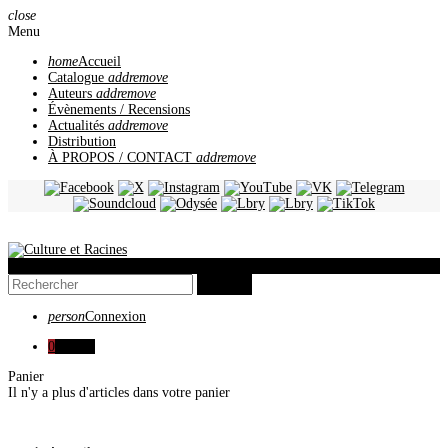
close
Menu
home
Accueil
Catalogue
add
remove
Auteurs
add
remove
Évènements / Recensions
Actualités
add
remove
Distribution
À PROPOS / CONTACT
add
remove
view_headline
search
person
Connexion
0
0,00 €
Panier
Il n'y a plus d'articles dans votre panier