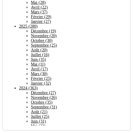
Mai
(28)
Avril
(22)
Mars
(37)
Février
(29)
Janvier
(27)
2025
(280)
Décembre
(19)
Novembre
(20)
Octobre
(30)
Septembre
(25)
Août
(20)
Juillet
(16)
Juin
(35)
Mai
(11)
Avril
(17)
Mars
(30)
Février
(25)
Janvier
(32)
2024
(363)
Décembre
(27)
Novembre
(26)
Octobre
(35)
Septembre
(31)
Août
(21)
Juillet
(25)
Juin
(31)
Mai
(22)
Avril
(64)