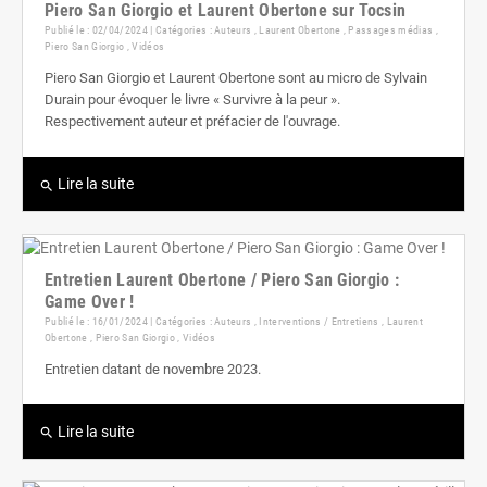
Piero San Giorgio et Laurent Obertone sur Tocsin
Publié le : 02/04/2024 | Catégories :
Auteurs
,
Laurent Obertone
,
Passages médias
,
Piero San Giorgio
,
Vidéos
Piero San Giorgio et Laurent Obertone sont au micro de Sylvain
Durain pour évoquer le livre « Survivre à la peur ».
Respectivement auteur et préfacier de l'ouvrage.
Lire la suite
search
Entretien Laurent Obertone / Piero San Giorgio :
Game Over !
Publié le : 16/01/2024 | Catégories :
Auteurs
,
Interventions / Entretiens
,
Laurent
Obertone
,
Piero San Giorgio
,
Vidéos
Entretien datant de novembre 2023.
Lire la suite
search