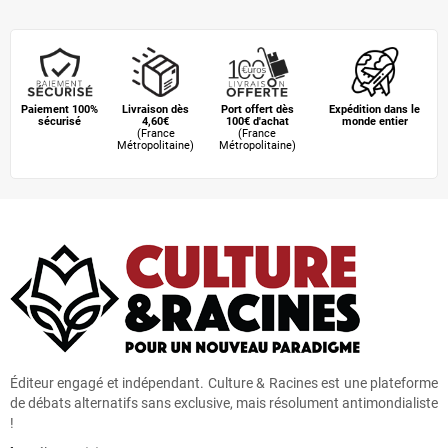
Octobre
(30)
Septembre
(25)
Août
(20)
Paiement 100%
Livraison dès
Port offert dès
Expédition dans le
sécurisé
4,60€
100€ d'achat
monde entier
(France
(France
Juillet
(16)
Métropolitaine)
Métropolitaine)
Juin
(35)
Mai
(11)
Avril
(17)
Mars
(30)
Février
(25)
Éditeur engagé et indépendant. Culture & Racines est une plateforme
de débats alternatifs sans exclusive, mais résolument antimondialiste
Janvier
(32)
!