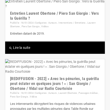
Entretien Laurent Obertone / Piero San Giorgio : Vers
la Guérilla ?
Publié le : 16/01/2024 | Catégories :
Auteurs
,
Interventions / Entretiens
,
Laurent
Obertone
,
Piero San Giorgio
,
Vidéos
Entretien datant de 2019.
Lire la suite
search
[REDIFFUSION - 2022] « Avec les pénuries, la guérilla
peut éclater en quelques jours ! » : San Giorgio /
Obertone / Vidal sur Radio Courtoisie
Publié le : 16/01/2024 | Catégories :
Auteurs
,
Laurent Obertone
,
Passages médias
,
Piero San Giorgio
,
Vidéos
Les intervenants décryptent les risques de violences urbaines
provoquées par les multiples pénuries dans Table Ronde sur