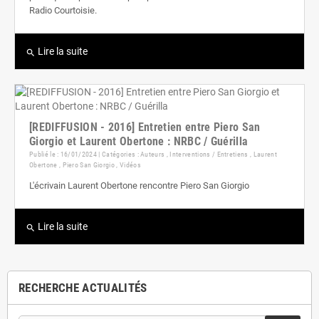
Radio Courtoisie.
Lire la suite
search
[REDIFFUSION - 2016] Entretien entre Piero San
Giorgio et Laurent Obertone : NRBC / Guérilla
Publié le : 16/01/2024 | Catégories :
Auteurs
,
Interventions / Entretiens
,
Laurent
Obertone
,
Piero San Giorgio
,
Vidéos
L'écrivain Laurent Obertone rencontre Piero San Giorgio
Lire la suite
search
RECHERCHE ACTUALITÉS