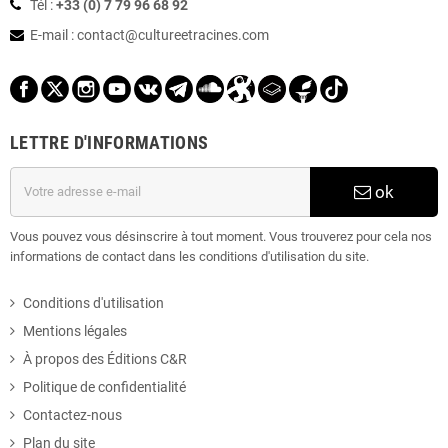
Tél :
+33 (0) 7 79 96 68 92
2024
(363)
E-mail : contact
@
cultureetracines.com
Décembre
(27)
Novembre
(26)
LETTRE D'INFORMATIONS
Octobre
(35)
Septembre
(31)
ok
Août
(21)
Vous pouvez vous désinscrire à tout moment. Vous trouverez pour cela nos
informations de contact dans les conditions d'utilisation du site.
Juillet
(25)
Conditions d'utilisation
Juin
(31)
Mentions légales
À propos des Éditions C&R
Mai
(22)
Politique de confidentialité
Avril
(64)
Contactez-nous
Plan du site