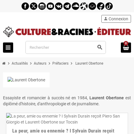
person
Connexion
0
view_headline
search
chevron_right
chevron_right
chevron_right
chevron_right
Actualités
Auteurs
Préfaciers
Laurent Obertone
Essayiste et romancier à succès né en 1984,
Laurent Obertone
est
diplômé d'histoire, d'anthropologie et de journalisme.
La peur, amie ou ennemie ? I Sylvain Durain reçoit