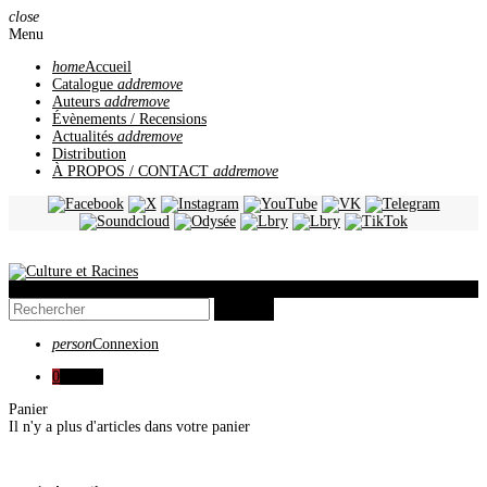
close
Menu
home
Accueil
Catalogue
add
remove
Auteurs
add
remove
Évènements / Recensions
Actualités
add
remove
Distribution
À PROPOS / CONTACT
add
remove
view_headline
search
person
Connexion
0
0,00 €
Panier
Il n'y a plus d'articles dans votre panier