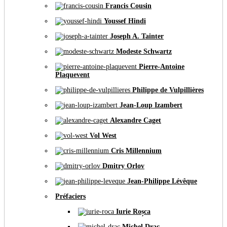
Francis Cousin
Youssef Hindi
Joseph A. Tainter
Modeste Schwartz
Pierre-Antoine
Plaquevent
Philippe de Vulpillières
Jean-Loup Izambert
Alexandre Caget
Vol West
Cris Millennium
Dmitry Orlov
Jean-Philippe Lévêque
Préfaciers
Iurie Roșca
Michel Drac