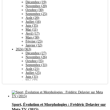
Décembre
(19)
Novembre
(20)
Octobre
(30)
Septembre
(25)
Août
(20)
Juillet
(16)
Juin
(35)
Mai
(11)
Avril
(17)
Mars
(30)
Février
(25)
Janvier
(32)
2024
(363)
Décembre
(27)
Novembre
(26)
Octobre
(35)
Septembre
(31)
Août
(21)
Juillet
(25)
Juin
(31)
Mai
(22)
Avril
(64)
Mars
(24)
Février
(27)
Janvier
(30)
2023
(377)
Sport, Évolution et Morphologies : Frédéric Delavier sur
Décembre
(29)
Novembre
(38)
Meta TV (2015)