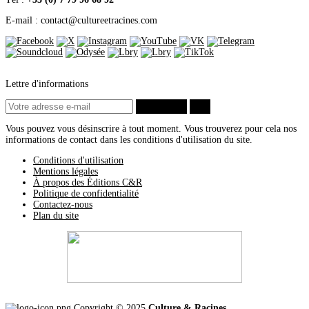
Août
(28)
Juillet
(19)
E-mail : contact
@
cultureetracines.com
Juin
(35)
Mai
(46)
Avril
(40)
Mars
(34)
Février
(20)
Janvier
(23)
Lettre d'informations
2020
(209)
Décembre
(21)
S’abonner
ok
Novembre
(25)
Octobre
(28)
Vous pouvez vous désinscrire à tout moment. Vous trouverez pour cela nos
Septembre
(16)
informations de contact dans les conditions d'utilisation du site.
Août
(11)
Conditions d'utilisation
Juillet
(17)
Mentions légales
Juin
(19)
À propos des Éditions C&R
Mai
(27)
Politique de confidentialité
Avril
(29)
Contactez-nous
Mars
(8)
Plan du site
Février
(5)
Janvier
(3)
2019
(42)
Décembre
(1)
Novembre
(1)
Octobre
(4)
Septembre
(5)
Août
(4)
Juillet
(4)
Copyright © 2025
Culture & Racines