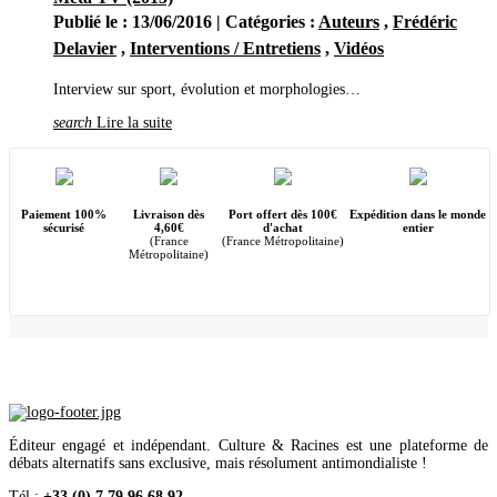
Octobre
(32)
Publié le : 13/06/2016 | Catégories :
Auteurs
,
Frédéric
Septembre
(19)
Août
(27)
Delavier
,
Interventions / Entretiens
,
Vidéos
Juillet
(26)
Juin
(23)
Interview sur sport, évolution et morphologies…
Mai
(29)
Avril
(21)
search
Lire la suite
Mars
(56)
Février
(36)
Janvier
(41)
2022
(444)
Décembre
(32)
Paiement 100%
Livraison dès
Port offert dès 100€
Expédition dans le monde
Novembre
(35)
sécurisé
4,60€
d'achat
entier
Octobre
(31)
(France
(France Métropolitaine)
Métropolitaine)
Septembre
(47)
Août
(14)
Juillet
(20)
Juin
(46)
Mai
(52)
Avril
(44)
Mars
(62)
Février
(24)
Janvier
(37)
2021
(401)
Décembre
(46)
Éditeur engagé et indépendant. Culture & Racines est une plateforme de
Novembre
(42)
débats alternatifs sans exclusive, mais résolument antimondialiste !
Octobre
(31)
Septembre
(37)
Tél :
+33 (0) 7 79 96 68 92