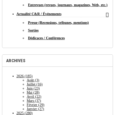
Entrevues (revues, journaux, magazines, Web, etc.)

Actualité C&R / Événements
Presse (Recensions, tribunes, mentions)
Sorties
Dédicaces / Conférences
ARCHIVES
2026
(185)
Août
(3)
Juillet
(16)
Juin
(23)
Mai
(28)
Avril
(22)
Mars
(37)
Février
(29)
Janvier
(27)
2025
(280)