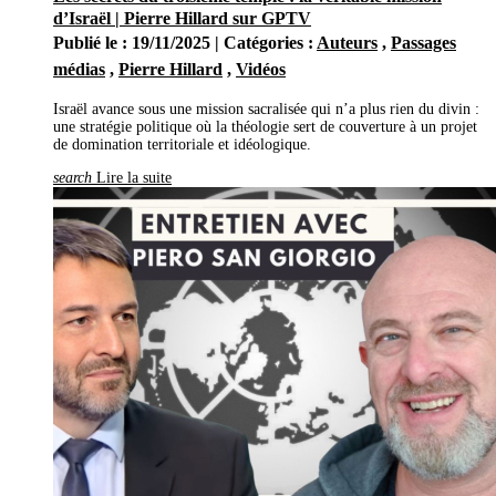
Mai
(1)
d’Israël | Pierre Hillard sur GPTV
Avril
(1)
Publié le : 19/11/2025 | Catégories :
Auteurs
,
Passages
Mars
(1)
Février
(1)
médias
,
Pierre Hillard
,
Vidéos
2016
(13)
Décembre
(5)
Israël avance sous une mission sacralisée qui n’a plus rien du divin :
Octobre
(1)
une stratégie politique où la théologie sert de couverture à un projet
Août
(1)
de domination territoriale et idéologique.
Juin
(1)
Mai
(3)
search
Lire la suite
Février
(2)
2015
(4)
Octobre
(2)
Mai
(1)
Avril
(1)
2014
(5)
Décembre
(3)
Mars
(1)
Janvier
(1)
2013
(6)
Novembre
(2)
Septembre
(1)
Avril
(3)
2012
(5)
Décembre
(1)
Novembre
(2)
Juin
(2)
2011
(2)