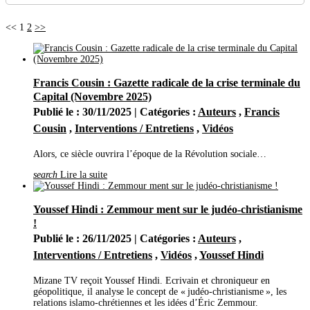
Avril
(64)
Mars
(24)
<<
1
2
>>
Février
(27)
Janvier
(30)
2023
(377)
Décembre
(29)
Novembre
(38)
Francis Cousin : Gazette radicale de la crise terminale du
Octobre
(32)
Septembre
(19)
Capital (Novembre 2025)
Août
(27)
Publié le : 30/11/2025 | Catégories :
Auteurs
,
Francis
Juillet
(26)
Cousin
,
Interventions / Entretiens
,
Vidéos
Juin
(23)
Mai
(29)
Avril
(21)
Alors, ce siècle ouvrira l’époque de la Révolution sociale…
Mars
(56)
Février
(36)
search
Lire la suite
Janvier
(41)
2022
(444)
Décembre
(32)
Youssef Hindi : Zemmour ment sur le judéo-christianisme
Novembre
(35)
!
Octobre
(31)
Publié le : 26/11/2025 | Catégories :
Auteurs
,
Septembre
(47)
Août
(14)
Interventions / Entretiens
,
Vidéos
,
Youssef Hindi
Juillet
(20)
Juin
(46)
Mizane TV reçoit Youssef Hindi. Ecrivain et chroniqueur en
Mai
(52)
géopolitique, il analyse le concept de « judéo-christianisme », les
Avril
(44)
relations islamo-chrétiennes et les idées d’Éric Zemmour.
Mars
(62)