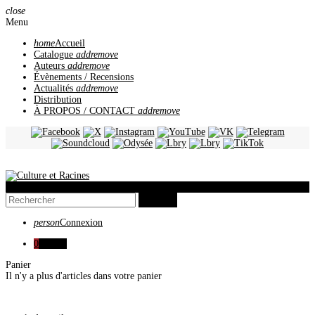
close
Menu
home
Accueil
Catalogue
add
remove
Auteurs
add
remove
Évènements / Recensions
Actualités
add
remove
Distribution
À PROPOS / CONTACT
add
remove
view_headline
search
person
Connexion
0
0,00 €
Panier
Il n'y a plus d'articles dans votre panier