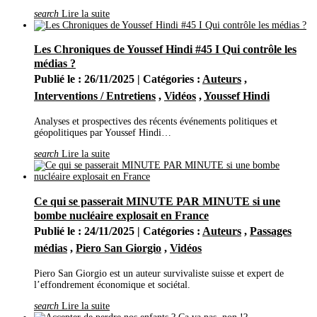
Février
(24)
search
Lire la suite
Janvier
(37)
2021
(401)
Décembre
(46)
Les Chroniques de Youssef Hindi #45 I Qui contrôle les
Novembre
(42)
médias ?
Octobre
(31)
Septembre
(37)
Publié le : 26/11/2025 | Catégories :
Auteurs
,
Août
(28)
Interventions / Entretiens
,
Vidéos
,
Youssef Hindi
Juillet
(19)
Juin
(35)
Mai
(46)
Analyses et prospectives des récents événements politiques et
Avril
(40)
géopolitiques par Youssef Hindi…
Mars
(34)
Février
(20)
search
Lire la suite
Janvier
(23)
2020
(209)
Décembre
(21)
Novembre
(25)
Ce qui se passerait MINUTE PAR MINUTE si une
Octobre
(28)
bombe nucléaire explosait en France
Septembre
(16)
Publié le : 24/11/2025 | Catégories :
Auteurs
,
Passages
Août
(11)
Juillet
(17)
médias
,
Piero San Giorgio
,
Vidéos
Juin
(19)
Mai
(27)
Piero San Giorgio est un auteur survivaliste suisse et expert de
Avril
(29)
l’effondrement économique et sociétal.
Mars
(8)
Février
(5)
search
Lire la suite
Janvier
(3)