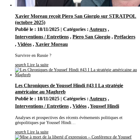
Décembre
(1)
Novembre
(1)
Xavier Moreau reçoit Piero San Giorgio sur STRATPOL
(octobre 2025)
Publié le : 18/11/2025 | Catégories :
Auteurs
,
Interventions / Entretiens
,
Piero San Giorgio
,
Préfaciers
,
Vidéos
,
Xavier Moreau
Survivre en Russie ?
search
Lire la suite
Les Chroniques de Youssef Hindi #43 I La stratégie
américaine au Maghreb
Publié le : 18/11/2025 | Catégories :
Auteurs
,
Interventions / Entretiens
,
Vidéos
,
Youssef Hindi
Analyses et prospectives des récents événements politiques et
géopolitiques par Youssef Hindi…
search
Lire la suite