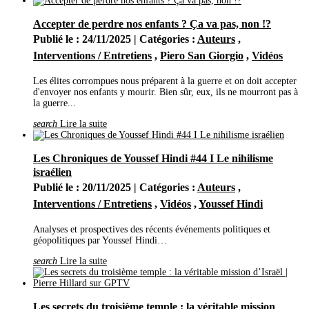
2019
(42)
Décembre
(1)
Accepter de perdre nos enfants ? Ça va pas, non !?
Novembre
(1)
Publié le : 24/11/2025 | Catégories :
Auteurs
,
Octobre
(4)
Septembre
(5)
Interventions / Entretiens
,
Piero San Giorgio
,
Vidéos
Août
(4)
Juillet
(4)
Les élites corrompues nous préparent à la guerre et on doit accepter
Juin
(8)
d'envoyer nos enfants y mourir. Bien sûr, eux, ils ne mourront pas à
Mai
(3)
la guerre...
Avril
(5)
Mars
(2)
search
Lire la suite
Février
(4)
Janvier
(1)
2018
(17)
Les Chroniques de Youssef Hindi #44 I Le nihilisme
Décembre
(2)
israélien
Novembre
(2)
Octobre
(3)
Publié le : 20/11/2025 | Catégories :
Auteurs
,
Août
(1)
Interventions / Entretiens
,
Vidéos
,
Youssef Hindi
Juillet
(3)
Juin
(2)
Mai
(1)
Analyses et prospectives des récents événements politiques et
Avril
(2)
géopolitiques par Youssef Hindi…
Janvier
(1)
2017
(16)
search
Lire la suite
Décembre
(8)
Septembre
(2)
Août
(1)
Juin
(1)
Les secrets du troisième temple : la véritable mission