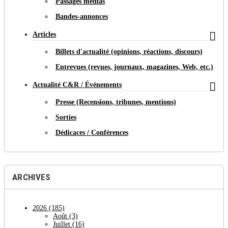
Passages médias
Bandes-annonces

Articles
Billets d'actualité (opinions, réactions, discours)
Entrevues (revues, journaux, magazines, Web, etc.)

Actualité C&R / Événements
Presse (Recensions, tribunes, mentions)
Sorties
Dédicaces / Conférences
ARCHIVES
2026
(185)
Août
(3)
Juillet
(16)