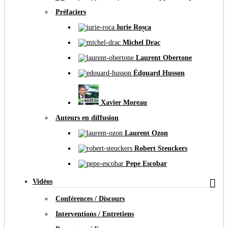
Préfaciers
Iurie Roșca
Michel Drac
Laurent Obertone
Édouard Husson
Xavier Moreau
Auteurs en diffusion
Laurent Ozon
Robert Steuckers
Pepe Escobar

Vidéos
Conférences / Discours
Interventions / Entretiens