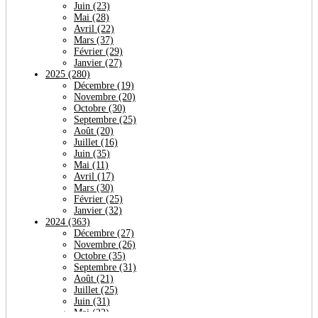
Juin
(23)
Mai
(28)
Avril
(22)
Mars
(37)
Février
(29)
Janvier
(27)
2025
(280)
Décembre
(19)
Novembre
(20)
Octobre
(30)
Septembre
(25)
Août
(20)
Juillet
(16)
Juin
(35)
Mai
(11)
Avril
(17)
Mars
(30)
Février
(25)
Janvier
(32)
2024
(363)
Décembre
(27)
Novembre
(26)
Octobre
(35)
Septembre
(31)
Août
(21)
Juillet
(25)
Juin
(31)
Mai
(22)