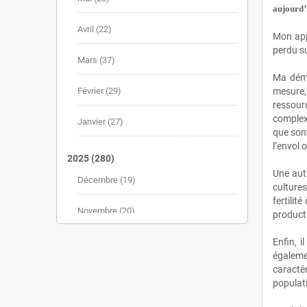
aujourd’h
Avril
(22)
Mon appr
perdu su
Mars
(37)
Ma déma
Février
(29)
mesure,
ressour
complexe
Janvier
(27)
que sont
l’envol 
2025
(280)
Une autr
Décembre
(19)
cultures
fertilit
Novembre
(20)
product
Octobre
(30)
Enfin, i
égalemen
caracté
Septembre
(25)
populat
Août
(20)