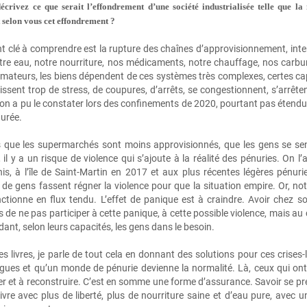
écrivez ce que serait l’effondrement d’une société industrialisée telle que la
 selon vous cet effondrement ?
nt clé à comprendre est la rupture des chaînes d’approvisionnement, int
tre eau, notre nourriture, nos médicaments, notre chauffage, nos carbu
ateurs, les biens dépendent de ces systèmes très complexes, certes cap
bissent trop de stress, de coupures, d’arrêts, se congestionnent, s’arrête
 a pu le constater lors des confinements de 2020, pourtant pas étendus 
durée.
s que les supermarchés sont moins approvisionnés, que les gens se sen
, il y a un risque de violence qui s’ajoute à la réalité des pénuries. On
nis, à l’île de Saint‑Martin en 2017 et aux plus récentes légères pénuri
 de gens fassent régner la violence pour que la situation empire. Or, n
nctionne en flux tendu. L’effet de panique est à craindre. Avoir chez so
 de ne pas participer à cette panique, à cette possible violence, mais au 
dant, selon leurs capacités, les gens dans le besoin.
 livres, je parle de tout cela en donnant des solutions pour ces crises‑l
ngues et qu’un monde de pénurie devienne la normalité. Là, ceux qui ont
r et à reconstruire. C’est en somme une forme d’assurance. Savoir se prépa
vivre avec plus de liberté, plus de nourriture saine et d’eau pure, avec