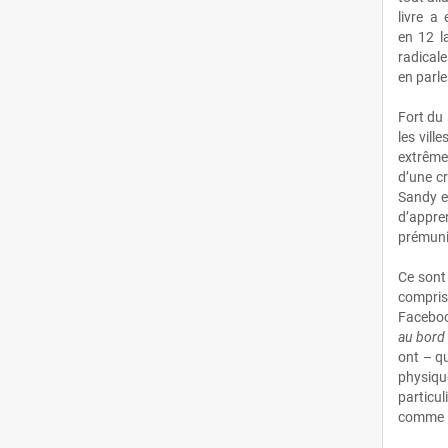
livre a
Octobre
(35)
en 12 l
radical
en parle
Septembre
(31)
Fort du 
Août
(21)
les vill
extrême
Juillet
(25)
d’une c
Sandy e
Juin
(31)
d’appre
prémunir
Mai
(22)
Ce sont 
compris
Avril
(64)
Facebook
au bord 
Mars
(24)
ont – qu
physiqu
Février
(27)
particul
comme la
Janvier
(30)