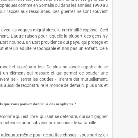
strophiques comme en Somalie ou dans les années 1990 au
 pour l’accès aux ressources. Ces guerres ne sont souvent
ec les vagues migratoires, la criminalité explose. Ceci
ment. L’autre raison pour laquelle la plupart des gens n’y
 État nounou, un État providence qui paye, qui protège et
faut être un adulte responsable et non pas un enfant. Cela
ravail et la préparation. De plus, se savoir capable de se
 est un élément qui rassure et qui permet de souder une
savent se « serrer les coudes », s’entraider mutuellement,
is aussi de reconstruire le monde de demain, plus unis et
eils que vous pouvez donner à des néophytes ?
rsonne qui est libre, qui sait se défendre, qui sait gagner
ompétences pour subvenir aux besoins de sa famille.
ère adéquate même pour de petites choses : vous partez en