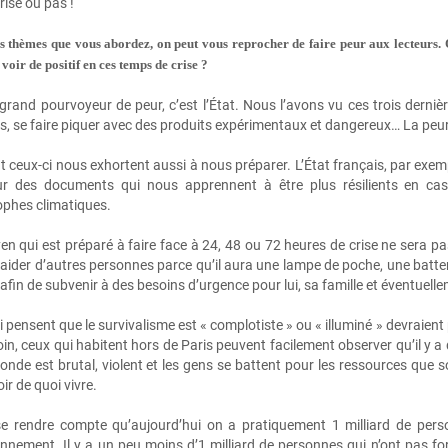
rise ou pas !
s thèmes que vous abordez, on peut vous reprocher de faire peur aux lecteurs. Q
 voir de positif en ces temps de crise ?
grand pourvoyeur de peur, c’est l’État. Nous l’avons vu ces trois derniè
, se faire piquer avec des produits expérimentaux et dangereux… La peur
 ceux‑ci nous exhortent aussi à nous préparer. L’État français, par exempl
ieur des documents qui nous apprennent à être plus résilients en cas
ophes climatiques.
yen qui est préparé à faire face à 24, 48 ou 72 heures de crise ne sera 
aider d’autres personnes parce qu’il aura une lampe de poche, une batte
 afin de subvenir à des besoins d’urgence pour lui, sa famille et éventuel
 pensent que le survivalisme est « complotiste » ou « illuminé » devraient
 loin, ceux qui habitent hors de Paris peuvent facilement observer qu’il y 
onde est brutal, violent et les gens se battent pour les ressources que son
ir de quoi vivre.
 se rendre compte qu’aujourd’hui on a pratiquement 1 milliard de pers
nnement. Il y a un peu moins d’1 milliard de personnes qui n’ont pas fo