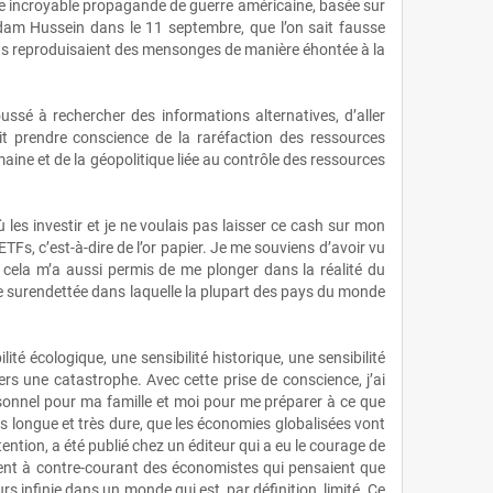
 cette incroyable propagande de guerre américaine, basée sur
ddam Hussein dans le 11 septembre, que l’on sait fausse
as reproduisaient des mensonges de manière éhontée à la
ssé à rechercher des informations alternatives, d’aller
fait prendre conscience de la raréfaction des ressources
maine et de la géopolitique liée au contrôle des ressources
ù les investir et je ne voulais pas laisser ce cash sur mon
ETFs, c’est‑à‑dire de l’or papier. Je me souviens d’avoir vu
 cela m’a aussi permis de me plonger dans la réalité du
mie surendettée dans laquelle la plupart des pays du monde
lité écologique, une sensibilité historique, une sensibilité
ers une catastrophe. Avec cette prise de conscience, j’ai
personnel pour ma famille et moi pour me préparer à ce que
très longue et très dure, que les économies globalisées vont
tention, a été publié chez un éditeur qui a eu le courage de
nement à contre‑courant des économistes qui pensaient que
urs infinie dans un monde qui est, par définition, limité. Ce