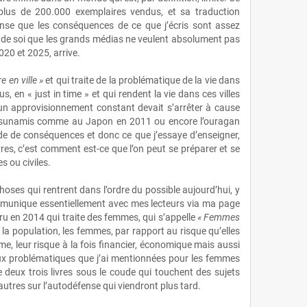
plus de 200.000 exemplaires vendus, et sa traduction
nse que les conséquences de ce que j’écris sont assez
a de soi que les grands médias ne veulent absolument pas
2020 et 2025, arrive.
e en ville »
et qui traite de la problématique de la vie dans
 en « just in time » et qui rendent la vie dans ces villes
un approvisionnement constant devait s’arrêter à cause
es tsunamis comme au Japon en 2011 ou encore l’ouragan
de de conséquences et donc ce que j’essaye d’enseigner,
s, c’est comment est‑ce que l’on peut se préparer et se
s ou civiles.
choses qui rentrent dans l’ordre du possible aujourd’hui, y
munique essentiellement avec mes lecteurs via ma page
paru en 2014 qui traite des femmes, qui s’appelle
« Femmes
 la population, les femmes, par rapport au risque qu’elles
e, leur risque à la fois financier, économique mais aussi
 aux problématiques que j’ai mentionnées pour les femmes
e deux trois livres sous le coude qui touchent des sujets
autres sur l’autodéfense qui viendront plus tard.