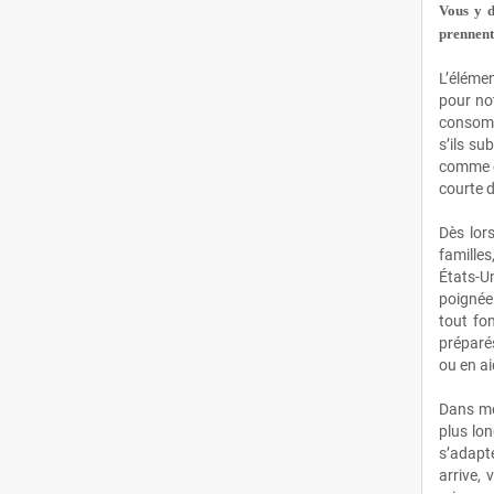
Vous y d
prennent
2023
(377)
L’éléme
Décembre
(29)
pour no
consomm
Novembre
(38)
s’ils su
comme on
Octobre
(32)
courte 
Dès lor
Septembre
(19)
familles
États‑U
Août
(27)
poignée
tout fo
Juillet
(26)
préparés
ou en ai
Juin
(23)
Dans mes
plus lo
Mai
(29)
s’adapte
arrive, 
Avril
(21)