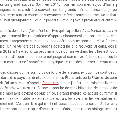
 eu un grand succès. Sorti en 2011, nous en sommes aujourd’hui à 
angues, sans avoir été couvert par les grands médias parce que je pe
es et remettent en cause les croyances de l’économie moderne. Donc il v
r. Sauf qu’aujourd’hui ce que j’ai écrit – et que j’avais prévu arriver entre 
succès de ce livre, j’ai coécrit un livre qui s’appelle «
Rues barbares, survivr
es, notamment liée au système d’approvisionnement qui sont en flux tendus,
ment dangereuse si ce qui est considéré comme normal – c’est-à-dire 
rise. On l’a vu lors des ouragans de Katrina à la Nouvelle‑Orléans, d
n 2012 à New York. La problématique qui arrive dans les villes est lour
ndre et d’apporter comme témoignage et comme expérience dans ces livre
 en cas de crise financière ou physique, tel que des guerres internationale
des choses qui ne sont plus de l’ordre de la science‑fiction, ce sont des 
 dans des pays occidentaux comme les États‑Unis ou la France. Je com
, j’ai un site qui s’appelle
Piero.com
et puis j’ai écrit un troisième livre 
de la crise »
qui est plutôt une approche de sensibilisation de la moitié de
i a mon avis devient de plus en plus grand malgré les acquis du féminism
e en cas de problèmes accrus. Je voulais les avertir et les sensibiliser
ièrement. C’est un livre qui me tient aussi beaucoup à cœur. J’ai encor
 préparation au risque d’accident nucléaire, chimique et biologique et d’