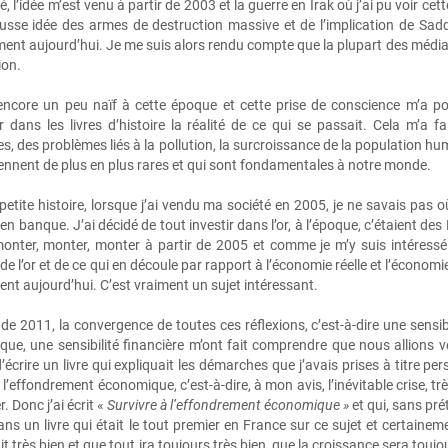
té, l’idée m’est venu à partir de 2003 et la guerre en Irak où j’ai pu voir
ausse idée des armes de destruction massive et de l’implication de Sa
ent aujourd’hui. Je me suis alors rendu compte que la plupart des médi
ion.
 encore un peu naïf à cette époque et cette prise de conscience m’a pou
r dans les livres d’histoire la réalité de ce qui se passait. Cela m’a 
es, des problèmes liés à la pollution, la surcroissance de la population hu
ennent de plus en plus rares et qui sont fondamentales à notre monde.
petite histoire, lorsque j’ai vendu ma société en 2005, je ne savais pas o
n banque. J’ai décidé de tout investir dans l’or, à l’époque, c’étaient des 
monter, monter, monter à partir de 2005 et comme je m’y suis intéressé
e l’or et de ce qui en découle par rapport à l’économie réelle et l’écono
ent aujourd’hui. C’est vraiment un sujet intéressant.
 de 2011, la convergence de toutes ces réflexions, c’est‑à‑dire une sensibi
que, une sensibilité financière m’ont fait comprendre que nous allions v
’écrire un livre qui expliquait les démarches que j’avais prises à titre 
e l’effondrement économique, c’est‑à‑dire, à mon avis, l’inévitable crise, 
. Donc j’ai écrit «
Survivre à l’effondrement économique »
et qui, sans pré
ans un livre qui était le tout premier en France sur ce sujet et certai
ait très bien et que tout ira toujours très bien, que la croissance sera toujo