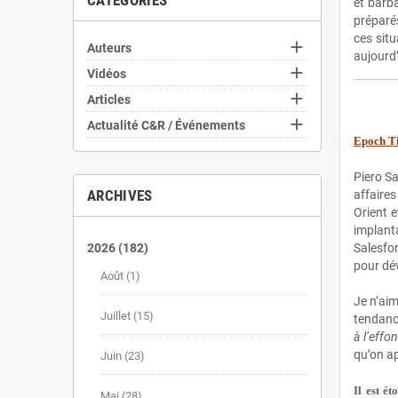
CATÉGORIES
et barb
préparés
ces situ

Auteurs
aujourd’

Vidéos

Articles

Actualité C&R / Événements
Epoch T
Piero Sa
ARCHIVES
affaires
Orient e
implant
2026
(182)
Salesfor
pour dév
Août
(1)
Je n’aim
Juillet
(15)
tendance
à l’eff
qu’on ap
Juin
(23)
Il est é
Mai
(28)