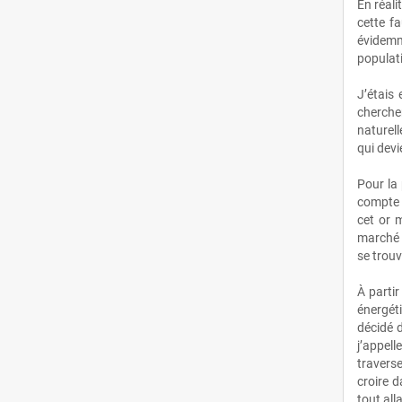
En réali
cette f
Juillet
(16)
évidemm
populat
Juin
(35)
J’étais
cherche
Mai
(11)
naturell
qui devi
Avril
(17)
Pour la 
Mars
(30)
compte e
cet or 
Février
(25)
marché d
se trouv
Janvier
(32)
À partir
énergéti
2024
(363)
décidé d
j’appell
Décembre
(27)
traverser
croire d
Novembre
(26)
tout all