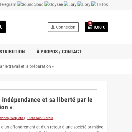
0
rch
person
Connexion
0,00 €
STRIBUTION
À PROPOS / CONTACT
r le travail et la préparation »
 indépendance et sa liberté par le
ion »
zines, Web, etc.)
,
Piero San Giorgio
é d’un effondrement et d’un retour à une société primitive