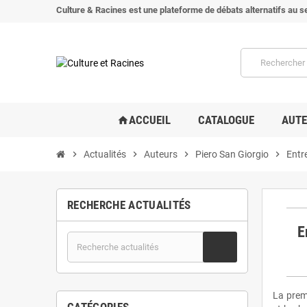
Culture & Racines est une plateforme de débats alternatifs au se
ACCUEIL
CATALOGUE
AUT
home
chevron_right
Actualités
chevron_right
Auteurs
chevron_right
Piero San Giorgio
chevron_right
Entre
RECHERCHE ACTUALITÉS
E
La premi