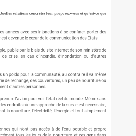
uelles solutions concrètes leur proposez‑vous et qu’est‑ce que
res années avec ses injonctions à se confiner, porter des
 est devenue le cœur de la communication des États.
e, publie par le biais du site internet de son ministère de
 de crise, en cas d’incendie, d’inondation ou d’autres
pas un poids pour la communauté, au contraire il va même
rie de rechange, des couvertures, un peu de nourriture ou
lement d’autres personnes.
 prendre l’avion pour voir l’état réel du monde. Même sans
a des endroits où une approche de la survie est nécessaire,
t la nourriture, l’électricité, l’énergie et tout simplement
onnes qui n’ont pas accès à de l’eau potable et propre
rcément tous les jours de la nourriture, et ces gens dans