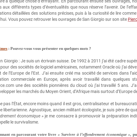
are a quelque chose d’effrayant. En parcourant ensuite ses ouvrages, no
 aux différents types d’éventualités que nous réserve l’avenir. De l’ef
ations détaillées des solutions précises, puis à la curiosité de lire comm
hui. Vous pouvez retrouver les ouvrages de San Giorgio sur son site
Pier
imes
: Pouvez‑vous vous présenter en quelques mots ?
n Giorgio : Je suis un écrivain suisse. De 1992 à 2011 j’ai été cadre su
 pour des sociétés de logiciel américaines, notamment Oracle où j’ai dév
t de l’Europe de l’Est. J’ai ensuite créé ma société de services dans l’a
ation commerciale en Europe, après avoir travaillé dans quelques star
ce.com une des sociétés pionnières du cloud où j’ai travaillé 5 ans. J’
elopper les marchés du Moyen Orient, d’Afrique mais surtout d’Europe de
e pas l’État, encore moins quand il est gros, centralisateur et bureaucra
 libertarienne. Agnostique, ancien militant écologiste, je suis père de qu
ondrement économique »
je me consacre à promouvoir la préparation individu
pelle le survivalisme.
tonnant en parcourant votre livre
« Survivre à l’effondrement économique »
,
pub