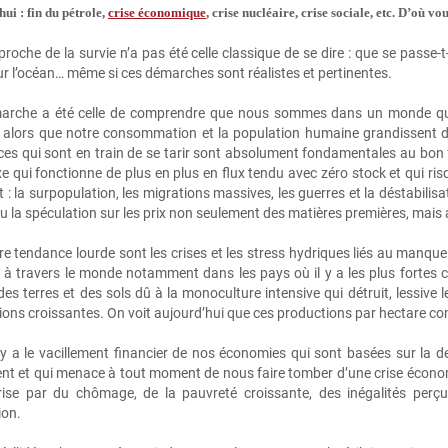
ui : fin du pétrole,
crise économique
, crise nucléaire, crise sociale, etc. D’où vo
oche de la survie n’a pas été celle classique de se dire : que se passe‑t‑
r l’océan… même si ces démarches sont réalistes et pertinentes.
rche a été celle de comprendre que nous sommes dans un monde qui a
 alors que notre consommation et la population humaine grandissent d
ces qui sont en train de se tarir sont absolument fondamentales au b
 qui fonctionne de plus en plus en flux tendu avec zéro stock et qui ri
 : la surpopulation, les migrations massives, les guerres et la déstabilis
ou la spéculation sur les prix non seulement des matières premières, mais
e tendance lourde sont les crises et les stress hydriques liés au manque
 à travers le monde notamment dans les pays où il y a les plus fortes c
é des terres et des sols dû à la monoculture intensive qui détruit, lessive
ions croissantes. On voit aujourd’hui que ces productions par hectare c
l y a le vacillement financier de nos économies qui sont basées sur la de
t et qui menace à tout moment de nous faire tomber d’une crise économiqu
rise par du chômage, de la pauvreté croissante, des inégalités per
ion.