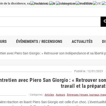
in de la dissidence, sans exclusive, mais résolument antimondialiste !
sea
EURS
ÉVÈNEMENTS / RECENSIONS
ACTUALITÉS
DI
tien avec Piero San Giorgio : « Retrouver son indépendance et sa liberté pa
Publié le : 12/01/2023
ntretien avec Piero San Giorgio : « Retrouver son
travail et la préparat
- Catégories :
Articles
,
Auteurs
,
Entrevues (revues, journaux, maga
ère réaction en lisant Piero San Giorgio est celle d’un choc. L’éventualit