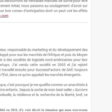
us découvrons de véritables manuels de survie pour être
farement initial, nous passons au soulagement d’avoir sur
e un bon roman d’anticipation dont on peut voir les effets
o.com
périeur, responsable du marketing et du développement des
eloppé pour eux les marchés de l’Afrique et puis du Moyen
ide à des sociétés de logiciels nord‑américaines pour leur
tups. J’ai vendu cette société en 2005 et j’ai rejoint
ai travaillé ensuite pour SuccessFactors de SAP, toujours
 l’Est, dans ce qu’on appelait les marchés émergents.
tique, c’est pourquoi je me qualifie comme un anarchiste à
atre enfants. Depuis la sortie de mon best‑seller
« Survivre
elle, la résilience et la recherche de la liberté, bref, ce
lié en 2011, d’y voir décrit la situation que nous traversons