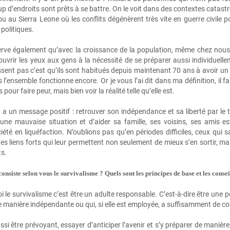
p d’endroits sont prêts à se battre. On le voit dans des contextes cata
ou au Sierra Leone où les conflits dégénèrent très vite en guerre civile
politiques.
rve également qu’avec la croissance de la population, même chez nous av
ouvrir les yeux aux gens à la nécessité de se préparer aussi individuelle
ssent pas c’est qu’ils sont habitués depuis maintenant 70 ans à avoir un
 l’ensemble fonctionne encore. Or je vous l’ai dit dans ma définition, il 
 pour faire peur, mais bien voir la réalité telle qu’elle est.
y a un message positif : retrouver son indépendance et sa liberté par le t
d’une mauvaise situation et d’aider sa famille, ses voisins, ses amis
iété en liquéfaction. N’oublions pas qu’en périodes difficiles, ceux qui 
es liens forts qui leur permettent non seulement de mieux s’en sortir, ma
ts.
onsiste selon vous le survivalisme ? Quels sont les principes de base et les cons
 le survivalisme c’est être un adulte responsable. C’est‑à‑dire être une pe
e manière indépendante ou qui, si elle est employée, a suffisamment de c
ssi être prévoyant, essayer d’anticiper l’avenir et s’y préparer de mani