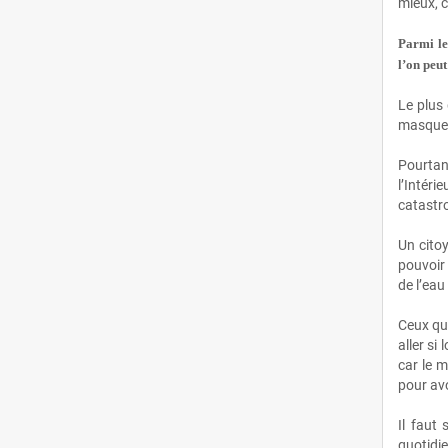
mieux, c
Mars
(56)
Parmi le
l’on peut
Février
(36)
Le plus 
masques
Janvier
(41)
Pourtant
2022
(444)
l’Intér
catastr
Décembre
(32)
Un cito
Novembre
(35)
pouvoir 
de l’eau
Octobre
(31)
Ceux qui
aller si
Septembre
(47)
car le m
pour avo
Août
(14)
Il faut
Juillet
(20)
quotidie