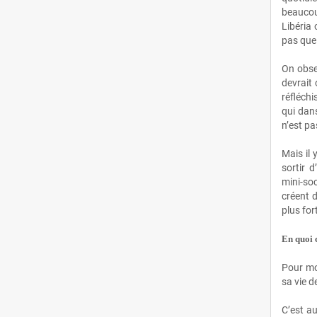
beaucou
Juin
(46)
Libéria 
pas que 
Mai
(52)
On obse
devrait 
Avril
(44)
réfléchi
qui dans
Mars
(62)
n’est pas
Février
(24)
Mais il 
sortir 
mini‑soc
Janvier
(37)
créent d
plus for
2021
(401)
En quoi c
Décembre
(46)
Pour moi
Novembre
(42)
sa vie d
Octobre
(31)
C’est au