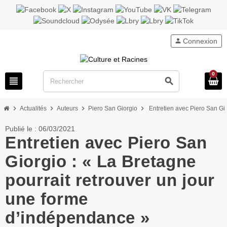
person
Connexion
0
view_headline
search
chevron_right
chevron_right
chevron_right
chevron_right
Actualités
Auteurs
Piero San Giorgio
Entretien avec Piero San Gi
Publié le : 06/03/2021
Entretien avec Piero San
Giorgio : « La Bretagne
pourrait retrouver un jour
une forme
d’indépendance »