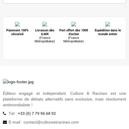
Octobre
(35)
Septembre
(31)
Août
(21)
Juillet
(25)
Juin
(31)
Paiement 100%
Mai
(22)
Livraison dès
Port offert dès 100€
Expédition dans le
sécurisé
4,60€
d'achat
monde entier
Avril
(64)
(France
(France
Métropolitaine)
Métropolitaine)
Mars
(24)
Février
(27)
Janvier
(30)
2023
(377)
Décembre
(29)
Novembre
(38)
Octobre
(32)
Septembre
(19)
Août
(27)
Éditeur engagé et indépendant. Culture & Racines est une
Juillet
(26)
plateforme de débats alternatifs sans exclusive, mais résolument
Juin
(23)
antimondialiste !
Mai
(29)
Avril
(21)
Tél :
+33 (0) 7 79 96 68 92
Mars
(56)
E-mail : contact
@
cultureetracines.com
Février
(36)
Janvier
(41)