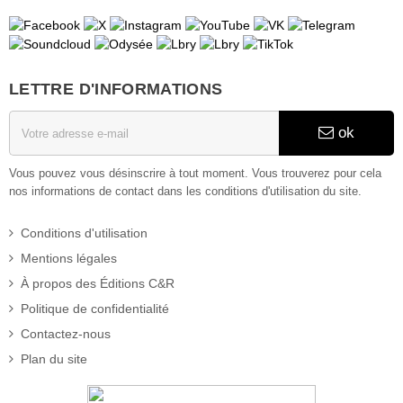
2022
(444)
Décembre
(32)
Novembre
(35)
Octobre
(31)
LETTRE D'INFORMATIONS
Septembre
(47)
Août
(14)
Juillet
(20)
ok
Juin
(46)
Mai
(52)
Vous pouvez vous désinscrire à tout moment. Vous trouverez pour cela
Avril
(44)
nos informations de contact dans les conditions d'utilisation du site.
Mars
(62)
Février
(24)
Conditions d'utilisation
Janvier
(37)
2021
(401)
Mentions légales
Décembre
(46)
À propos des Éditions C&R
Novembre
(42)
Octobre
(31)
Politique de confidentialité
Septembre
(37)
Contactez-nous
Août
(28)
Plan du site
Juillet
(19)
Juin
(35)
Mai
(46)