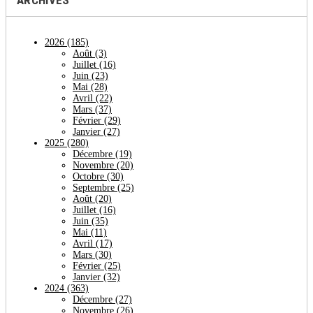
ARCHIVES
2026
(185)
Août
(3)
Juillet
(16)
Juin
(23)
Mai
(28)
Avril
(22)
Mars
(37)
Février
(29)
Janvier
(27)
2025
(280)
Décembre
(19)
Novembre
(20)
Octobre
(30)
Septembre
(25)
Août
(20)
Juillet
(16)
Juin
(35)
Mai
(11)
Avril
(17)
Mars
(30)
Février
(25)
Janvier
(32)
2024
(363)
Décembre
(27)
Novembre
(26)