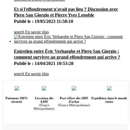
Janvier
(1)
2017
(16)
Et si l'effondrement n'avait pas lieu ? Discussion avec
Décembre
(8)
Piero San Giorgio et Pierre Yves Lenoble
Septembre
(2)
Publié le : 19/05/2023 11:58:10
Août
(1)
Juin
(1)
Mai
(1)
search
En savoir plus
Avril
(1)
Mars
(1)
Février
(1)
2016
(13)
Entretien entre Éric Verhaeghe et Piero San Giorgio :
Décembre
(5)
comment survivre au grand effondrement qui arrive ?
Octobre
(1)
Publié le : 14/04/2021 10:53:28
Août
(1)
Juin
(1)
Mai
(3)
search
En savoir plus
Février
(2)
2015
(4)
Octobre
(2)
Mai
(1)
Avril
(1)
Paiement 100%
Livraison dès
Port offert dès 100€
Expédition dans le monde
2014
(5)
sécurisé
4,60€
d'achat
entier
(France
(France Métropolitaine)
Décembre
(3)
Métropolitaine)
Mars
(1)
Janvier
(1)
2013
(6)
Novembre
(2)
Septembre
(1)