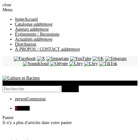
close
Menu
home
Accueil
Catalogue
add
remove
Auteurs
add
remove
Évènements / Recensions
Actualités
add
remove
Distribution
À PROPOS / CONTACT
add
remove
view_headline
search
person
Connexion
0
0,00 €
Panier
Il n'y a plus d'articles dans votre panier