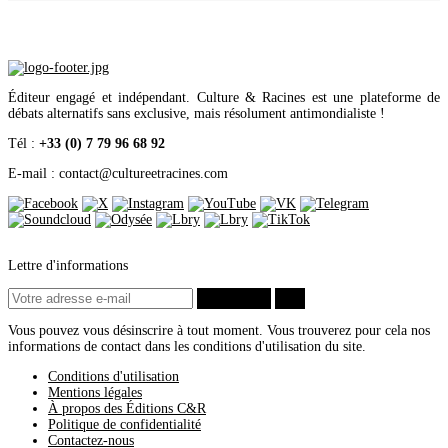
Avril
(3)
2012
(5)
Décembre
(1)
Novembre
(2)
Juin
(2)
2011
(2)
Éditeur engagé et indépendant. Culture & Racines est une plateforme de
Décembre
(1)
débats alternatifs sans exclusive, mais résolument antimondialiste !
Novembre
(1)
Tél :
+33 (0) 7 79 96 68 92
E-mail : contact
@
cultureetracines.com
Lettre d'informations
S’abonner
ok
Vous pouvez vous désinscrire à tout moment. Vous trouverez pour cela nos
informations de contact dans les conditions d'utilisation du site.
Conditions d'utilisation
Mentions légales
À propos des Éditions C&R
Politique de confidentialité
Contactez-nous