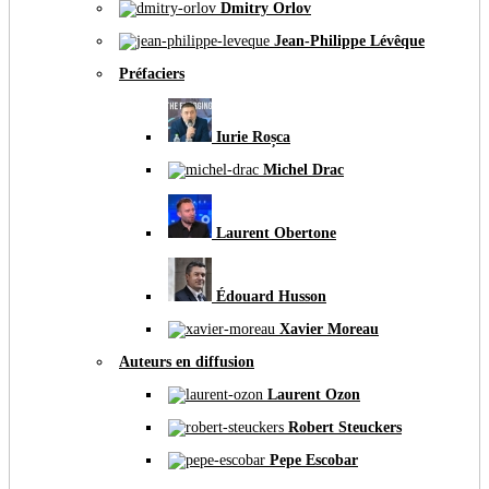
Dmitry Orlov
Jean-Philippe Lévêque
Préfaciers
Iurie Roșca
Michel Drac
Laurent Obertone
Édouard Husson
Xavier Moreau
Auteurs en diffusion
Laurent Ozon
Robert Steuckers
Pepe Escobar