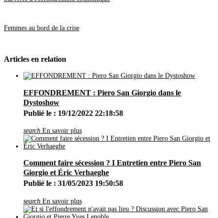
Juin
(19)
Mai
(27)
Avril
(29)
Femmes au bord de la crise
Mars
(8)
Février
(5)
Janvier
(3)
2019
(42)
Articles en relation
Décembre
(1)
Novembre
(1)
Octobre
(4)
Septembre
(5)
EFFONDREMENT : Piero San Giorgio dans le
Août
(4)
Juillet
(4)
Dystoshow
Juin
(8)
Publié le : 19/12/2022 22:18:58
Mai
(3)
Avril
(5)
search
En savoir plus
Mars
(2)
Février
(4)
Janvier
(1)
2018
(17)
Décembre
(2)
Comment faire sécession ? I Entretien entre Piero San
Novembre
(2)
Giorgio et Éric Verhaeghe
Octobre
(3)
Publié le : 31/05/2023 19:50:58
Août
(1)
Juillet
(3)
Juin
(2)
search
En savoir plus
Mai
(1)
Avril
(2)