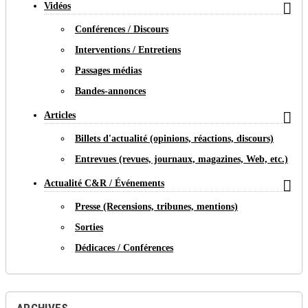

Vidéos
Conférences / Discours
Interventions / Entretiens
Passages médias
Bandes-annonces

Articles
Billets d'actualité (opinions, réactions, discours)
Entrevues (revues, journaux, magazines, Web, etc.)

Actualité C&R / Événements
Presse (Recensions, tribunes, mentions)
Sorties
Dédicaces / Conférences