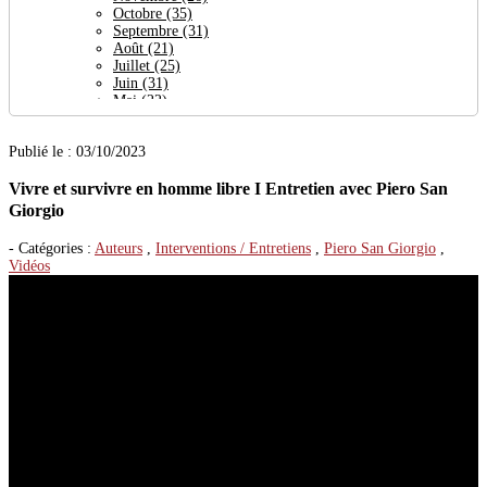
Octobre
(35)
Septembre
(31)
Août
(21)
Juillet
(25)
Juin
(31)
Mai
(22)
Avril
(64)
Mars
(24)
Publié le : 03/10/2023
Février
(27)
Janvier
(30)
Vivre et survivre en homme libre I Entretien avec Piero San
2023
(377)
Décembre
(29)
Giorgio
Novembre
(38)
Octobre
(32)
- Catégories :
Auteurs
,
Interventions / Entretiens
,
Piero San Giorgio
,
Septembre
(19)
Vidéos
Août
(27)
Juillet
(26)
Juin
(23)
Mai
(29)
Avril
(21)
Mars
(56)
Février
(36)
Janvier
(41)
2022
(444)
Décembre
(32)
Novembre
(35)
Octobre
(31)
Septembre
(47)