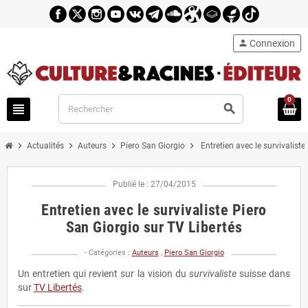
person
Connexion
0
view_headline
search
chevron_right
chevron_right
chevron_right
chevron_right
Actualités
Auteurs
Piero San Giorgio
Entretien avec le survivaliste
Publié le : 27/04/2015
Entretien avec le survivaliste Piero
San Giorgio sur TV Libertés
- Catégories :
Auteurs
,
Piero San Giorgio
Un entretien qui revient sur la vision du
survivaliste
suisse dans
sur
TV Libertés
.