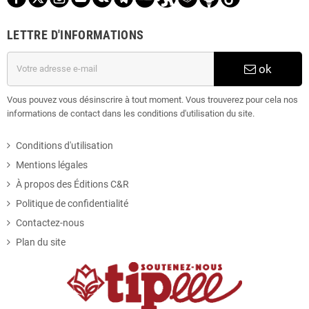
Novembre
(26)
LETTRE D'INFORMATIONS
Octobre
(35)
Septembre
(31)
ok
Août
(21)
Vous pouvez vous désinscrire à tout moment. Vous trouverez pour cela nos
informations de contact dans les conditions d'utilisation du site.
Juillet
(25)
Conditions d'utilisation
Juin
(31)
Mentions légales
À propos des Éditions C&R
Mai
(22)
Politique de confidentialité
Avril
(64)
Contactez-nous
Plan du site
Mars
(24)
Février
(27)