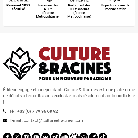
Août
(20)
Paiement 100%
Livraison dès
Port offert dès
Expédition dans le
sécurisé
4,60€
100€ d'achat
monde entier
(France
(France
Juillet
(16)
Métropolitaine)
Métropolitaine)
Juin
(35)
Mai
(11)
Avril
(17)
Mars
(30)
Février
(25)
Éditeur engagé et indépendant. Culture & Racines est une plateforme
de débats alternatifs sans exclusive, mais résolument antimondialiste
Janvier
(32)
!
Tél :
+33 (0) 7 79 96 68 92
2024
(363)
E-mail : contact
@
cultureetracines.com
Décembre
(27)