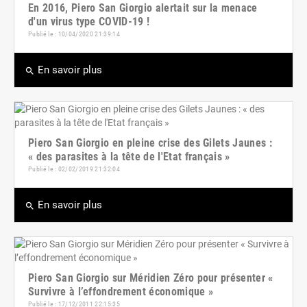
En 2016, Piero San Giorgio alertait sur la menace
d'un virus type COVID-19 !
Publié le : 10/04/2020 21:39:14
En savoir plus
search
Piero San Giorgio en pleine crise des Gilets Jaunes :
« des parasites à la tête de l'Etat français »
Publié le : 02/02/2019 21:32:04
En savoir plus
search
Piero San Giorgio sur Méridien Zéro pour présenter «
Survivre à l’effondrement économique »
Publié le : 17/12/2011 22:15:35