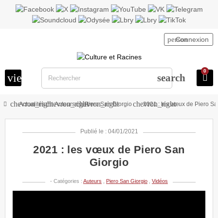
person
Connexion
0
view_headline
search
chevron_right
chevron_right
chevron_right
chevron_right
Actualités
Auteurs
Piero San Giorgio
2021 : les vœux de Piero Sa
Publié le : 04/01/2021
2021 : les vœux de Piero San
Giorgio
- Catégories :
Auteurs
,
Piero San Giorgio
,
Vidéos