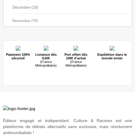
Décembre
(19)
Novembre
(20)
Octobre
(30)
Septembre
(25)
Paiement 100%
Livraison dès
Port offert dès
Expédition dans le
sécurisé
4,60€
100€ d'achat
monde entier
Août
(20)
(France
(France
Métropolitaine)
Métropolitaine)
Juillet
(16)
Juin
(35)
Mai
(11)
Avril
(17)
Éditeur engagé et indépendant. Culture & Racines est une
plateforme de débats alternatifs sans exclusive, mais résolument
Mars
(30)
antimondialiste !