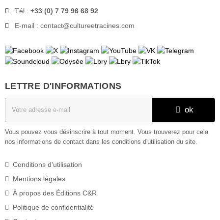
Tél :
+33 (0) 7 79 96 68 92
Février
(25)
E-mail : contact
@
cultureetracines.com
Janvier
(32)
2024
(363)
Décembre
(27)
LETTRE D'INFORMATIONS
Novembre
(26)
ok
Octobre
(35)
Vous pouvez vous désinscrire à tout moment. Vous trouverez pour cela
nos informations de contact dans les conditions d'utilisation du site.
Septembre
(31)
Conditions d'utilisation
Août
(21)
Mentions légales
Juillet
(25)
À propos des Éditions C&R
Politique de confidentialité
Juin
(31)