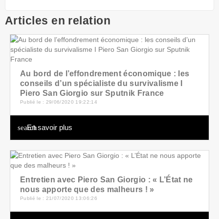
Articles en relation
Au bord de l’effondrement économique : les
conseils d’un spécialiste du survivalisme I
Piero San Giorgio sur Sputnik France
Publié le : 29/06/2020 19:22:14
En savoir plus
search
Entretien avec Piero San Giorgio : « L’État ne
nous apporte que des malheurs ! »
Publié le : 21/07/2020 13:06:26