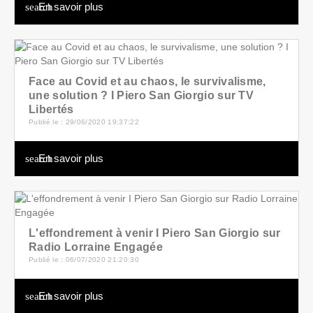
En savoir plus
search
Face au Covid et au chaos, le survivalisme,
une solution ? I Piero San Giorgio sur TV
Libertés
Publié le : 29/06/2020 19:37:22
En savoir plus
search
L'effondrement à venir I Piero San Giorgio sur
Radio Lorraine Engagée
Publié le : 06/07/2020 21:20:30
En savoir plus
search