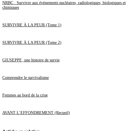
Juin
(19)
NRBC : Survivre aux évènements nucléaires, radiologiques, biologiques et
Mai
(27)
chimiques
Avril
(29)
Mars
(8)
Février
(5)
Janvier
(3)
SURVIVRE À LA PEUR (Tome 1)
2019
(42)
Décembre
(1)
Novembre
(1)
Octobre
(4)
SURVIVRE À LA PEUR (Tome 2)
Septembre
(5)
Août
(4)
Juillet
(4)
GIUSEPPE, une histoire de survie
Juin
(8)
Mai
(3)
Avril
(5)
Mars
(2)
Comprendre le survivalisme
Février
(4)
Janvier
(1)
2018
(17)
Décembre
(2)
Femmes au bord de la crise
Novembre
(2)
Octobre
(3)
Août
(1)
Juillet
(3)
AVANT L’EFFONDREMENT (Recueil)
Juin
(2)
Mai
(1)
Avril
(2)