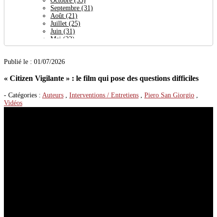
Octobre
(35)
Septembre
(31)
Août
(21)
Juillet
(25)
Juin
(31)
Mai
(22)
Avril
(64)
Mars
(24)
Publié le : 01/07/2026
Février
(27)
Janvier
(30)
« Citizen Vigilante » : le film qui pose des questions difficiles
2023
(377)
Décembre
(29)
Novembre
(38)
- Catégories :
Auteurs
,
Interventions / Entretiens
,
Piero San Giorgio
,
Octobre
(32)
Vidéos
Septembre
(19)
Août
(27)
Juillet
(26)
Juin
(23)
Mai
(29)
Avril
(21)
Mars
(56)
Février
(36)
Janvier
(41)
2022
(444)
Décembre
(32)
Novembre
(35)
Octobre
(31)
Septembre
(47)