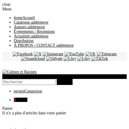
close
Menu
home
Accueil
Catalogue
add
remove
Auteurs
add
remove
Évènements / Recensions
Actualités
add
remove
Distribution
À PROPOS / CONTACT
add
remove
view_headline
search
person
Connexion
0
0,00 €
Panier
Il n'y a plus d'articles dans votre panier