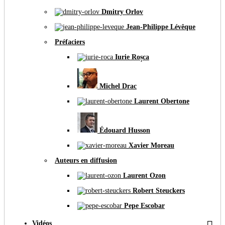
Dmitry Orlov
Jean-Philippe Lévêque
Préfaciers
Iurie Roșca
Michel Drac
Laurent Obertone
Édouard Husson
Xavier Moreau
Auteurs en diffusion
Laurent Ozon
Robert Steuckers
Pepe Escobar
Vidéos