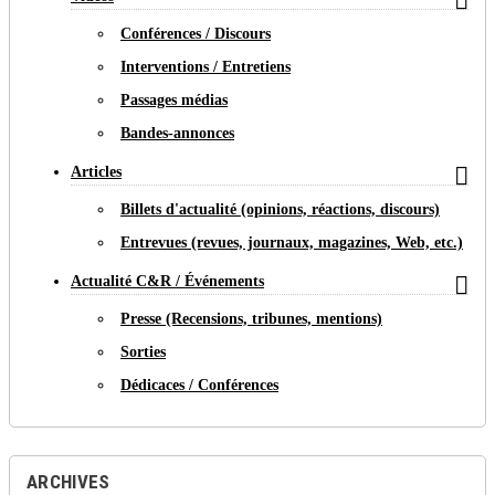

Conférences / Discours
Interventions / Entretiens
Passages médias
Bandes-annonces

Articles
Billets d'actualité (opinions, réactions, discours)
Entrevues (revues, journaux, magazines, Web, etc.)

Actualité C&R / Événements
Presse (Recensions, tribunes, mentions)
Sorties
Dédicaces / Conférences
ARCHIVES