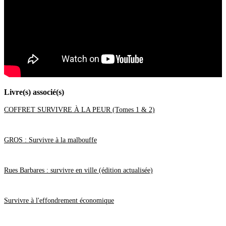
Août
(14)
Juillet
(20)
Juin
(46)
Mai
(52)
Avril
(44)
Mars
(62)
Février
(24)
Janvier
(37)
2021
(401)
Décembre
(46)
Novembre
(42)
Octobre
(31)
Livre(s) associé(s)
Septembre
(37)
Août
(28)
COFFRET SURVIVRE À LA PEUR (Tomes 1 & 2)
Juillet
(19)
Juin
(35)
Mai
(46)
Avril
(40)
GROS : Survivre à la malbouffe
Mars
(34)
Février
(20)
Janvier
(23)
2020
(209)
Rues Barbares : survivre en ville (édition actualisée)
Décembre
(21)
Novembre
(25)
Octobre
(28)
Survivre à l'effondrement économique
Septembre
(16)
Août
(11)
Juillet
(17)