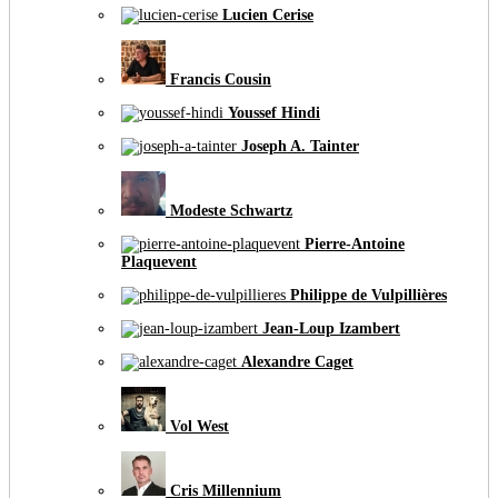
Lucien Cerise
Francis Cousin
Youssef Hindi
Joseph A. Tainter
Modeste Schwartz
Pierre-Antoine
Plaquevent
Philippe de Vulpillières
Jean-Loup Izambert
Alexandre Caget
Vol West
Cris Millennium