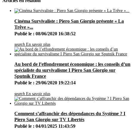
Articles en relation
Janvier
(1)
2017
(16)
Décembre
(8)
Septembre
(2)
Août
(1)
Cinéma Survivaliste : Piero San Giorgio présente « La
Juin
(1)
Trêve »...
Mai
(1)
Publié le : 08/06/2020 16:38:52
Avril
(1)
Mars
(1)
Février
(1)
search
En savoir plus
2016
(13)
Décembre
(5)
Octobre
(1)
Août
(1)
Au bord de l’effondrement économique : les conseils d’un
Juin
(1)
spécialiste du survivalisme I Piero San Giorgio sur
Mai
(3)
Sputnik France
Février
(2)
2015
(4)
Publié le : 29/06/2020 19:22:14
Octobre
(2)
Mai
(1)
search
En savoir plus
Avril
(1)
2014
(5)
Décembre
(3)
Mars
(1)
Comment s’affranchir des dépendances du Système ? I
Janvier
(1)
Piero San Giorgio sur TV Libertés
2013
(6)
Novembre
(2)
Publié le : 04/01/2025 11:43:59
Septembre
(1)