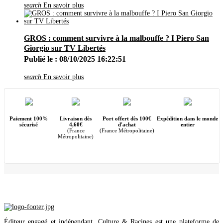
Avril
(3)
search
En savoir plus
2012
(5)
Décembre
(1)
Novembre
(2)
Juin
(2)
GROS : comment survivre à la malbouffe ? I Piero San
2011
(2)
Giorgio sur TV Libertés
Décembre
(1)
Novembre
(1)
Publié le : 08/10/2025 16:22:51
search
En savoir plus
Paiement 100%
Livraison dès
Port offert dès 100€
Expédition dans le monde
sécurisé
4,60€
d'achat
entier
(France
(France Métropolitaine)
Métropolitaine)
Éditeur engagé et indépendant. Culture & Racines est une plateforme de