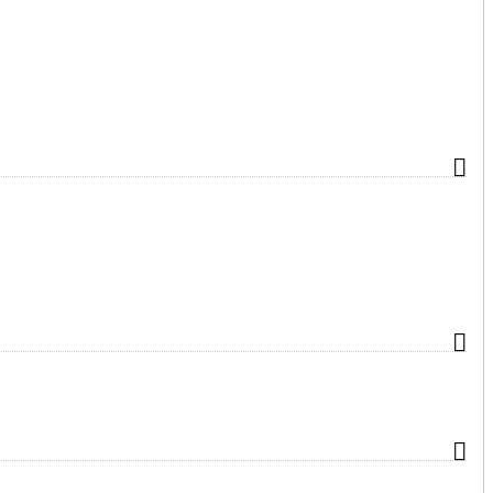


