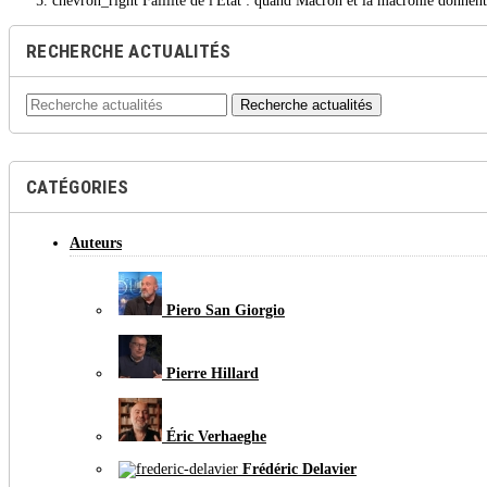
chevron_right
Faillite de l'Etat : quand Macron et la macronie donnen
RECHERCHE ACTUALITÉS
Recherche actualités
CATÉGORIES
Auteurs
Piero San Giorgio
Pierre Hillard
Éric Verhaeghe
Frédéric Delavier