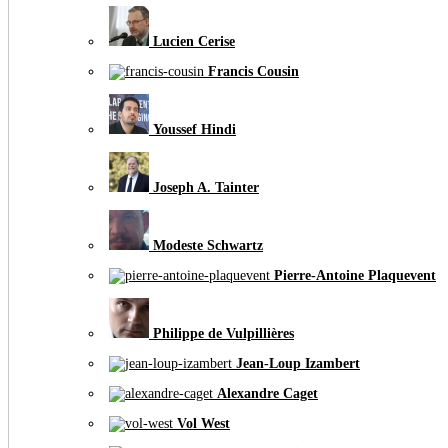
Lucien Cerise
Francis Cousin
Youssef Hindi
Joseph A. Tainter
Modeste Schwartz
Pierre-Antoine Plaquevent
Philippe de Vulpillières
Jean-Loup Izambert
Alexandre Caget
Vol West