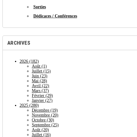
Sorties
Dédicaces / Conférences
ARCHIVES
2026
(182)
Août
(1)
Juillet
(15)
Juin
(23)
Mai
(28)
Avril
(22)
Mars
(37)
Février
(29)
Janvier
(27)
2025
(280)
Décembre
(19)
Novembre
(20)
Octobre
(30)
Septembre
(25)
Août
(20)
Juillet
(16)