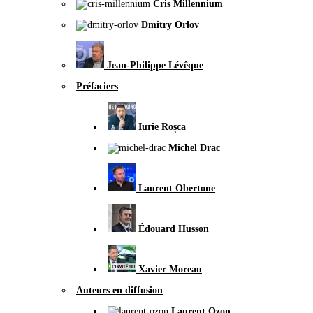
Cris Millennium
Dmitry Orlov
Jean-Philippe Lévêque
Préfaciers
Iurie Roșca
Michel Drac
Laurent Obertone
Édouard Husson
Xavier Moreau
Auteurs en diffusion
Laurent Ozon