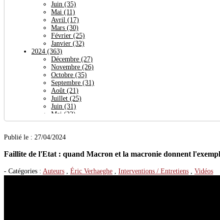
Juin
(35)
Mai
(11)
Avril
(17)
Mars
(30)
Février
(25)
Janvier
(32)
2024
(363)
Décembre
(27)
Novembre
(26)
Octobre
(35)
Septembre
(31)
Août
(21)
Juillet
(25)
Juin
(31)
Mai
(22)
Avril
(64)
Mars
(24)
Publié le : 27/04/2024
Février
(27)
Janvier
(30)
Faillite de l'Etat : quand Macron et la macronie donnent l'exemp
2023
(377)
Décembre
(29)
Novembre
(38)
- Catégories :
Auteurs
,
Éric Verhaeghe
,
Interventions / Entretiens
,
Vidéos
Octobre
(32)
Septembre
(19)
Août
(27)
Juillet
(26)
Juin
(23)
Mai
(29)