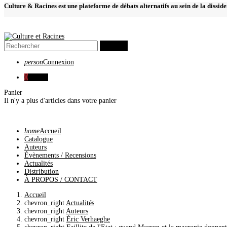
Culture & Racines est une plateforme de débats alternatifs au sein de la dissid
search
person
Connexion
0
0,00 €
Panier
Il n'y a plus d'articles dans votre panier
home
Accueil
Catalogue
Auteurs
Évènements / Recensions
Actualités
Distribution
À PROPOS / CONTACT
Accueil
chevron_right
Actualités
chevron_right
Auteurs
chevron_right
Éric Verhaeghe