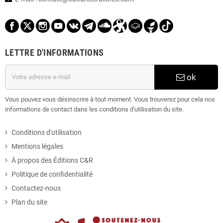
Décembre
(27)
Novembre
(26)
LETTRE D'INFORMATIONS
Octobre
(35)
Septembre
(31)
ok
Août
(21)
Vous pouvez vous désinscrire à tout moment. Vous trouverez pour cela nos
informations de contact dans les conditions d'utilisation du site.
Juillet
(25)
Conditions d'utilisation
Juin
(31)
Mentions légales
À propos des Éditions C&R
Mai
(22)
Politique de confidentialité
Avril
(64)
Contactez-nous
Plan du site
Mars
(24)