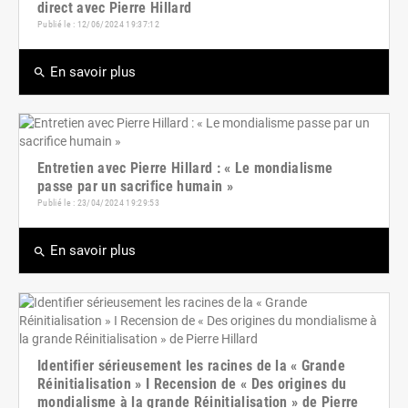
direct avec Pierre Hillard
Publié le : 12/06/2024 19:37:12
En savoir plus
search
Entretien avec Pierre Hillard : « Le mondialisme
passe par un sacrifice humain »
Publié le : 23/04/2024 19:29:53
En savoir plus
search
Identifier sérieusement les racines de la « Grande
Réinitialisation » I Recension de « Des origines du
mondialisme à la grande Réinitialisation » de Pierre