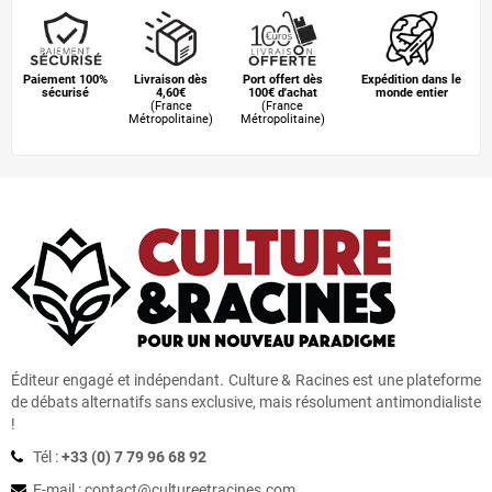
Septembre
(25)
Août
(20)
Paiement 100%
Livraison dès
Port offert dès
Expédition dans le
sécurisé
4,60€
100€ d'achat
monde entier
(France
(France
Juillet
(16)
Métropolitaine)
Métropolitaine)
Juin
(35)
Mai
(11)
Avril
(17)
Mars
(30)
Février
(25)
Éditeur engagé et indépendant. Culture & Racines est une plateforme
de débats alternatifs sans exclusive, mais résolument antimondialiste
Janvier
(32)
!
Tél :
+33 (0) 7 79 96 68 92
2024
(363)
E-mail : contact
@
cultureetracines.com