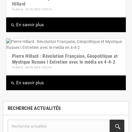
Hillard
Publié le : 18/10/2023 15:05:16
En savoir plus
search
Pierre Hillard : Révolution Française, Géopolitique et
Mystique Russes I Entretien avec le média en 4-4-2
Publié le : 04/04/2024 10:02:30
En savoir plus
search
RECHERCHE ACTUALITÉS