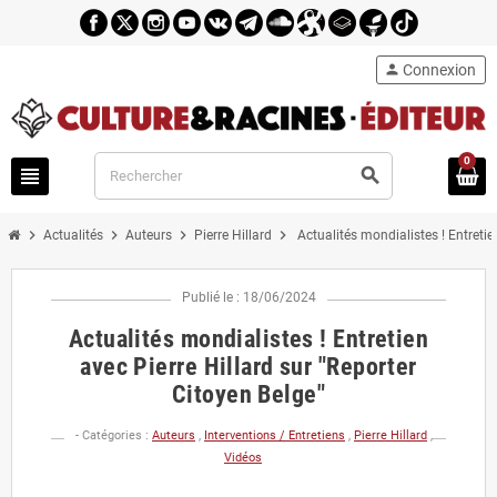
person
Connexion
0
view_headline
search
chevron_right
chevron_right
chevron_right
chevron_right
Actualités
Auteurs
Pierre Hillard
Actualités mondialistes ! Entretie
Publié le : 18/06/2024
Actualités mondialistes ! Entretien
avec Pierre Hillard sur "Reporter
Citoyen Belge"
- Catégories :
Auteurs
,
Interventions / Entretiens
,
Pierre Hillard
,
Vidéos