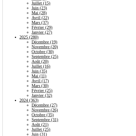
Juillet
(15)
Juin
(23)
Mai
(28)
Avril
(22)
Mars
(37)
Février
(29)
Janvier
(27)
2025
(280)
Décembre
(19)
Novembre
(20)
Octobre
(30)
Septembre
(25)
Août
(20)
Juillet
(16)
Juin
(35)
Mai
(11)
Avril
(17)
Mars
(30)
Février
(25)
Janvier
(32)
2024
(363)
Décembre
(27)
Novembre
(26)
Octobre
(35)
Septembre
(31)
Août
(21)
Juillet
(25)
Juin
(31)