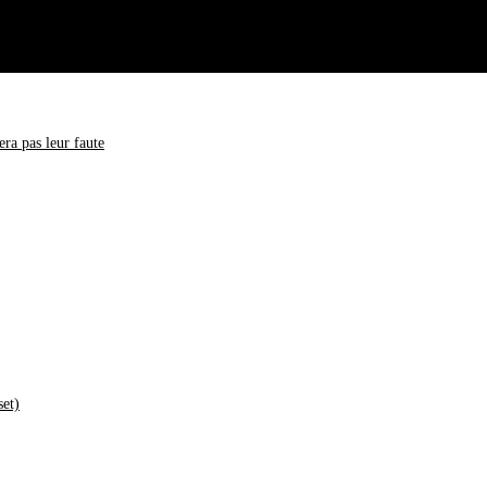
ra pas leur faute
set)