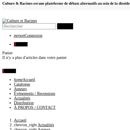
Culture & Racines est une plateforme de débats alternatifs au sein de la dissid
search
person
Connexion
0
0,00 €
Panier
Il n'y a plus d'articles dans votre panier
0
0,00 €
home
Accueil
Catalogue
Auteurs
Évènements / Recensions
Actualités
Distribution
À PROPOS / CONTACT
Accueil
chevron_right
Actualités
chevron_right
Auteurs