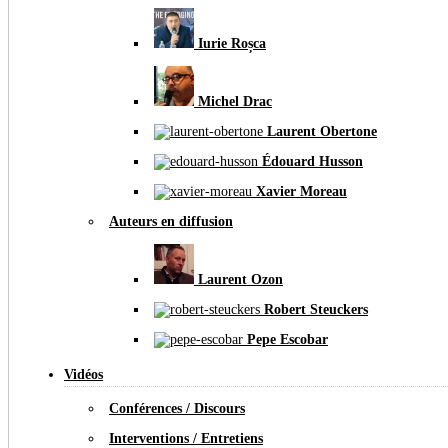
Iurie Roșca
Michel Drac
Laurent Obertone
Édouard Husson
Xavier Moreau
Auteurs en diffusion
Laurent Ozon
Robert Steuckers
Pepe Escobar
Vidéos
Conférences / Discours
Interventions / Entretiens