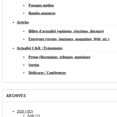
Passages médias
Bandes-annonces
Articles
Billets d'actualité (opinions, réactions, discours)
Entrevues (revues, journaux, magazines, Web, etc.)
Actualité C&R / Événements
Presse (Recensions, tribunes, mentions)
Sorties
Dédicaces / Conférences
ARCHIVES
2026
(182)
Août
(1)