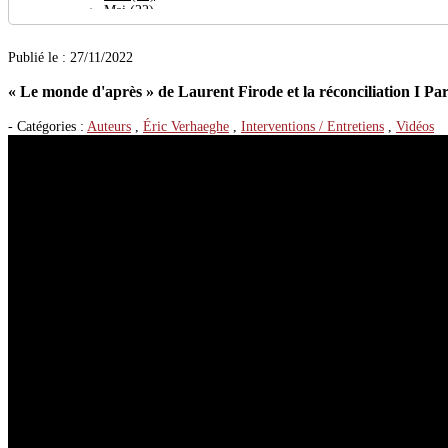
Mai
(22)
Avril
(64)
Mars
(24)
Publié le : 27/11/2022
Février
(27)
Janvier
(30)
« Le monde d'après » de Laurent Firode et la réconciliation I Pa
2023
(377)
Décembre
(29)
Novembre
(38)
- Catégories :
Auteurs
,
Éric Verhaeghe
,
Interventions / Entretiens
,
Vidéos
Octobre
(32)
Septembre
(19)
Août
(27)
Juillet
(26)
Juin
(23)
Mai
(29)
Avril
(21)
Mars
(56)
Février
(36)
Janvier
(41)
2022
(444)
Décembre
(32)
Novembre
(35)
Octobre
(31)
Septembre
(47)
Août
(14)
Juillet
(20)
Juin
(46)
Mai
(52)
Avril
(44)