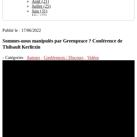
Août
(21)
Juillet
(25)
Juin
(31)
Mai
(22)
Avril
(64)
Mars
(24)
Publié le : 17/06/2022
Février
(27)
Janvier
(30)
Sommes-nous manipulés par Greenpeace ? Conférence de
2023
(377)
Décembre
(29)
Thibault Kerlirzin
Novembre
(38)
Octobre
(32)
- Catégories :
Auteurs
,
Conférences / Discours
,
Vidéos
Septembre
(19)
Août
(27)
Juillet
(26)
Juin
(23)
Mai
(29)
Avril
(21)
Mars
(56)
Février
(36)
Janvier
(41)
2022
(444)
Décembre
(32)
Novembre
(35)
Octobre
(31)
Septembre
(47)
Août
(14)
Juillet
(20)