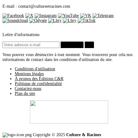
Décembre
(8)
E-mail : contact
@
cultureetracines.com
Septembre
(2)
Août
(1)
Juin
(1)
Mai
(1)
Avril
(1)
Mars
(1)
Lettre d'informations
Février
(1)
2016
(13)
S’abonner
ok
Décembre
(5)
Octobre
(1)
Vous pouvez vous désinscrire à tout moment. Vous trouverez pour cela nos
Août
(1)
informations de contact dans les conditions d'utilisation du site.
Juin
(1)
Mai
(3)
Conditions d'utilisation
Février
(2)
Mentions légales
2015
(4)
À propos des Éditions C&R
Octobre
(2)
Politique de confidentialité
Mai
(1)
Contactez-nous
Avril
(1)
Plan du site
2014
(5)
Décembre
(3)
Mars
(1)
Janvier
(1)
2013
(6)
Novembre
(2)
Septembre
(1)
Avril
(3)
2012
(5)
Copyright © 2025
Culture & Racines