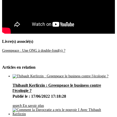
Juin
(46)
Mai
(52)
Avril
(44)
Mars
(62)
Février
(24)
Janvier
(37)
2021
(401)
Décembre
(46)
Novembre
(42)
Octobre
(31)
Livre(s) associé(s)
Septembre
(37)
Août
(28)
Greenpeace : Une ONG à double-fond(s) ?
Juillet
(19)
Juin
(35)
Mai
(46)
Avril
(40)
Articles en relation
Mars
(34)
Février
(20)
Janvier
(23)
2020
(209)
Thibault Kerlirzin : Greenpeace le business contre
Décembre
(21)
Novembre
(25)
l'écologie ?
Octobre
(28)
Publié le : 17/06/2022 17:18:28
Septembre
(16)
Août
(11)
search
En savoir plus
Juillet
(17)
Juin
(19)
Mai
(27)