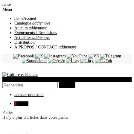
close
Menu
home
Accueil
Catalogue
add
remove
Auteurs
add
remove
Évènements / Recensions
Actualités
add
remove
Distribution
À PROPOS / CONTACT
add
remove
view_headline
search
person
Connexion
0
0,00 €
Panier
Il n'y a plus d'articles dans votre panier