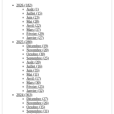
2026
(182)
Août
(1)
Juillet
(15)
Juin
(23)
Mai
(28)
Avril
(22)
Mars
(37)
Février
(29)
Janvier
(27)
2025
(280)
Décembre
(19)
Novembre
(20)
Octobre
(30)
Septembre
(25)
Août
(20)
Juillet
(16)
Juin
(35)
Mai
(11)
Avril
(17)
Mars
(30)
Février
(25)
Janvier
(32)
2024
(363)
Décembre
(27)
Novembre
(26)
Octobre
(35)
Septembre
(31)