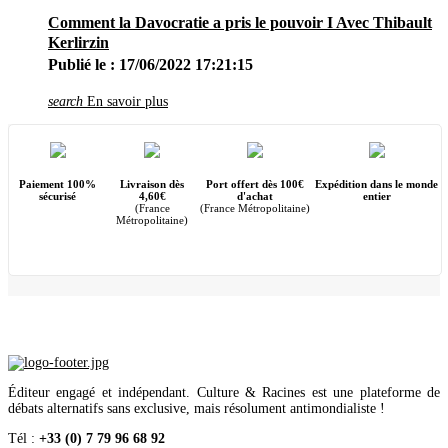
Avril
(29)
Mars
(8)
Comment la Davocratie a pris le pouvoir I Avec Thibault
Février
(5)
Kerlirzin
Janvier
(3)
Publié le : 17/06/2022 17:21:15
2019
(42)
Décembre
(1)
Novembre
(1)
search
En savoir plus
Octobre
(4)
Septembre
(5)
Août
(4)
Juillet
(4)
Juin
(8)
Paiement 100%
Livraison dès
Port offert dès 100€
Expédition dans le monde
Mai
(3)
sécurisé
4,60€
d'achat
entier
(France
(France Métropolitaine)
Avril
(5)
Métropolitaine)
Mars
(2)
Février
(4)
Janvier
(1)
2018
(17)
Décembre
(2)
Novembre
(2)
Octobre
(3)
Août
(1)
Juillet
(3)
Juin
(2)
Mai
(1)
Éditeur engagé et indépendant. Culture & Racines est une plateforme de
Avril
(2)
débats alternatifs sans exclusive, mais résolument antimondialiste !
Janvier
(1)
2017
(16)
Tél :
+33 (0) 7 79 96 68 92