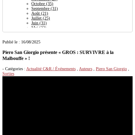
Octobre
(35)
Septembre
(31)
Août
(21)
Juillet
(25)
Juin
(31)
Mai
(22)
Avril
(64)
Mars
(24)
Publié le : 16/08/2025
Février
(27)
Janvier
(30)
Piero San Giorgio présente « GROS : SURVIVRE à la
2023
(377)
Décembre
(29)
Malbouffe » !
Novembre
(38)
Octobre
(32)
- Catégories :
Actualité C&R / Événements
,
Auteurs
,
Piero San Giorgio
,
Septembre
(19)
Sorties
Août
(27)
Juillet
(26)
Juin
(23)
Mai
(29)
Avril
(21)
Mars
(56)
Février
(36)
Janvier
(41)
2022
(444)
Décembre
(32)
Novembre
(35)
Octobre
(31)
Septembre
(47)