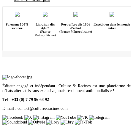
Janvier
(1)
2017
(16)
Décembre
(8)
Septembre
(2)
Août
(1)
Paiement 100%
Livraison dès
Port offert dès 100€
Expédition dans le monde
Juin
(1)
sécurisé
4,60€
d'achat
entier
(France
(France Métropolitaine)
Mai
(1)
Métropolitaine)
Avril
(1)
Mars
(1)
Février
(1)
2016
(13)
Décembre
(5)
Octobre
(1)
Août
(1)
Juin
(1)
Mai
(3)
Février
(2)
2015
(4)
Éditeur engagé et indépendant. Culture & Racines est une plateforme de
Octobre
(2)
débats alternatifs sans exclusive, mais résolument antimondialiste !
Mai
(1)
Avril
(1)
Tél :
+33 (0) 7 79 96 68 92
2014
(5)
Décembre
(3)
E-mail : contact
@
cultureetracines.com
Mars
(1)
Janvier
(1)
2013
(6)
Novembre
(2)
Septembre
(1)