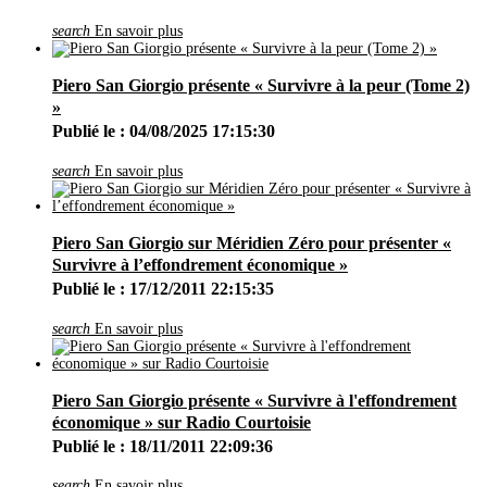
Juin
(19)
search
En savoir plus
Mai
(27)
Avril
(29)
Mars
(8)
Février
(5)
Piero San Giorgio présente « Survivre à la peur (Tome 2)
Janvier
(3)
»
2019
(42)
Publié le : 04/08/2025 17:15:30
Décembre
(1)
Novembre
(1)
Octobre
(4)
search
En savoir plus
Septembre
(5)
Août
(4)
Juillet
(4)
Juin
(8)
Piero San Giorgio sur Méridien Zéro pour présenter «
Mai
(3)
Survivre à l’effondrement économique »
Avril
(5)
Publié le : 17/12/2011 22:15:35
Mars
(2)
Février
(4)
Janvier
(1)
search
En savoir plus
2018
(17)
Décembre
(2)
Novembre
(2)
Octobre
(3)
Piero San Giorgio présente « Survivre à l'effondrement
Août
(1)
économique » sur Radio Courtoisie
Juillet
(3)
Publié le : 18/11/2011 22:09:36
Juin
(2)
Mai
(1)
Avril
(2)
search
En savoir plus