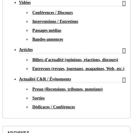

Vidéos
Conférences / Discours
Interventions / Entretiens
Passages médias
Bandes-annonces

Articles
Billets d'actualité (opinions, réactions, discours)
Entrevues (revues, journaux, magazines, Web, etc.)

Actualité C&R / Événements
Presse (Recensions, tribunes, mentions)
Sorties
Dédicaces / Conférences