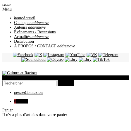
close
Menu
home
Accueil
Catalogue
add
remove
Auteurs
add
remove
Évènements / Recensions
Actualités
add
remove
Distribution
À PROPOS / CONTACT
add
remove
view_headline
search
person
Connexion
0
0,00 €
Panier
Il n'y a plus d'articles dans votre panier