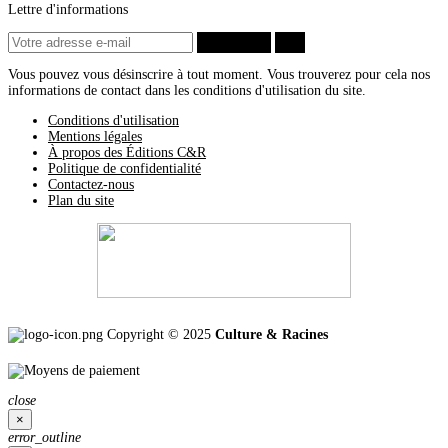
Lettre d'informations
Avril
(3)
2012
(5)
S’abonner
ok
Décembre
(1)
Novembre
(2)
Vous pouvez vous désinscrire à tout moment. Vous trouverez pour cela nos
Juin
(2)
informations de contact dans les conditions d'utilisation du site.
2011
(2)
Décembre
(1)
Conditions d'utilisation
Novembre
(1)
Mentions légales
À propos des Éditions C&R
Politique de confidentialité
Contactez-nous
Plan du site
Copyright © 2025
Culture & Racines
close
×
error_outline