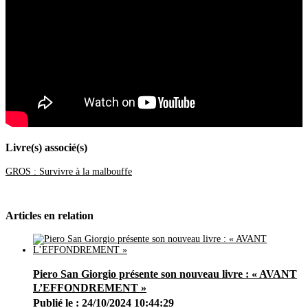
Août
(14)
Juillet
(20)
Juin
(46)
Mai
(52)
Avril
(44)
Mars
(62)
Février
(24)
Janvier
(37)
2021
(401)
Décembre
(46)
Novembre
(42)
Octobre
(31)
Septembre
(37)
Livre(s) associé(s)
Août
(28)
Juillet
(19)
GROS : Survivre à la malbouffe
Juin
(35)
Mai
(46)
Avril
(40)
Mars
(34)
Articles en relation
Février
(20)
Janvier
(23)
2020
(209)
Décembre
(21)
Novembre
(25)
Piero San Giorgio présente son nouveau livre : « AVANT
Octobre
(28)
Septembre
(16)
L’EFFONDREMENT »
Août
(11)
Publié le : 24/10/2024 10:44:29
Juillet
(17)