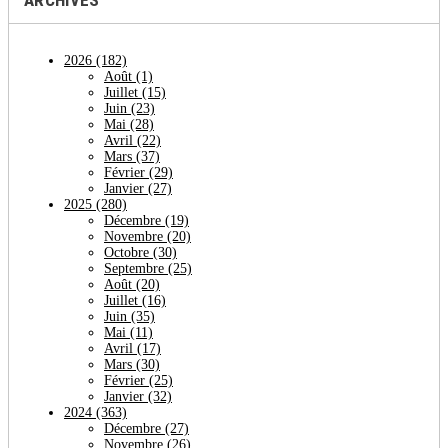
ARCHIVES
2026
(182)
Août
(1)
Juillet
(15)
Juin
(23)
Mai
(28)
Avril
(22)
Mars
(37)
Février
(29)
Janvier
(27)
2025
(280)
Décembre
(19)
Novembre
(20)
Octobre
(30)
Septembre
(25)
Août
(20)
Juillet
(16)
Juin
(35)
Mai
(11)
Avril
(17)
Mars
(30)
Février
(25)
Janvier
(32)
2024
(363)
Décembre
(27)
Novembre
(26)