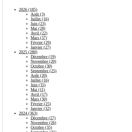
2026
(185)
Août
(3)
Juillet
(16)
Juin
(23)
Mai
(28)
Avril
(22)
Mars
(37)
Février
(29)
Janvier
(27)
2025
(280)
Décembre
(19)
Novembre
(20)
Octobre
(30)
Septembre
(25)
Août
(20)
Juillet
(16)
Juin
(35)
Mai
(11)
Avril
(17)
Mars
(30)
Février
(25)
Janvier
(32)
2024
(363)
Décembre
(27)
Novembre
(26)
Octobre
(35)