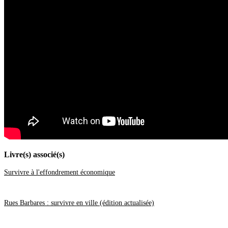
Juillet
(20)
Juin
(46)
Mai
(52)
Avril
(44)
Mars
(62)
Février
(24)
Janvier
(37)
2021
(401)
Décembre
(46)
Novembre
(42)
Octobre
(31)
Septembre
(37)
Août
(28)
Juillet
(19)
Juin
(35)
Mai
(46)
Avril
(40)
Mars
(34)
Février
(20)
Livre(s) associé(s)
Janvier
(23)
2020
(209)
Décembre
(21)
Survivre à l'effondrement économique
Novembre
(25)
Octobre
(28)
Septembre
(16)
Rues Barbares : survivre en ville (édition actualisée)
Août
(11)
Juillet
(17)
Juin
(19)