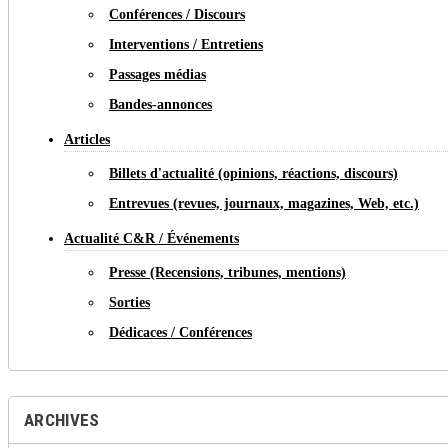
Conférences / Discours
Interventions / Entretiens
Passages médias
Bandes-annonces
Articles
Billets d'actualité (opinions, réactions, discours)
Entrevues (revues, journaux, magazines, Web, etc.)
Actualité C&R / Événements
Presse (Recensions, tribunes, mentions)
Sorties
Dédicaces / Conférences
ARCHIVES