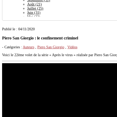
Septembre
(31)
Août
(21)
Juillet
(25)
Juin
(31)
Mai
(22)
Avril
(64)
Mars
(24)
Publié le : 04/11/2020
Février
(27)
Janvier
(30)
Piero San Giorgio : le confinement criminel
2023
(377)
Décembre
(29)
Novembre
(38)
- Catégories :
Auteurs
,
Piero San Giorgio
,
Vidéos
Octobre
(32)
Septembre
(19)
Voici le 22ème volet de la série « Après le virus » réalisée par Piero San Gior
Août
(27)
Juillet
(26)
Juin
(23)
Mai
(29)
Avril
(21)
Mars
(56)
Février
(36)
Janvier
(41)
2022
(444)
Décembre
(32)
Novembre
(35)
Octobre
(31)
Septembre
(47)
Août
(14)