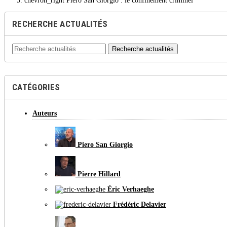
chevron_right
Piero San Giorgio : le confinement criminel
RECHERCHE ACTUALITÉS
Recherche actualités
CATÉGORIES
Auteurs
Piero San Giorgio
Pierre Hillard
Éric Verhaeghe
Frédéric Delavier