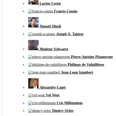
Lucien Cerise
Francis Cousin
Youssef Hindi
Joseph A. Tainter
Modeste Schwartz
Pierre-Antoine Plaquevent
Philippe de Vulpillières
Jean-Loup Izambert
Alexandre Caget
Vol West
Cris Millennium
Dmitry Orlov