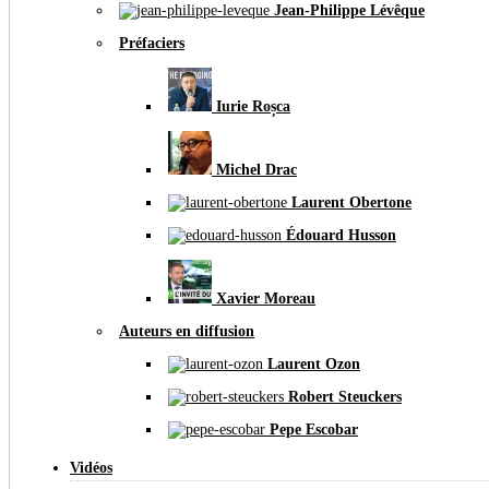
Jean-Philippe Lévêque
Préfaciers
Iurie Roșca
Michel Drac
Laurent Obertone
Édouard Husson
Xavier Moreau
Auteurs en diffusion
Laurent Ozon
Robert Steuckers
Pepe Escobar
Vidéos