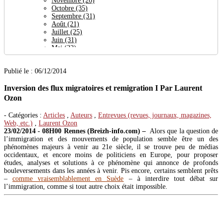
Novembre
(26)
Octobre
(35)
Septembre
(31)
Août
(21)
Juillet
(25)
Juin
(31)
Mai
(22)
Avril
(64)
Mars
(24)
Publié le : 06/12/2014
Février
(27)
Janvier
(30)
Inversion des flux migratoires et remigration I Par Laurent
2023
(377)
Décembre
(29)
Ozon
Novembre
(38)
Octobre
(32)
- Catégories :
Articles
,
Auteurs
,
Entrevues (revues, journaux, magazines,
Septembre
(19)
Web, etc.)
,
Laurent Ozon
Août
(27)
23/02/2014
‑
08H00 Rennes (Breizh-info.com) –
Alors que la question de
Juillet
(26)
l’immigration et des mouvements de population semble être un des
Juin
(23)
phénomènes majeurs à venir au 21e siècle, il se trouve peu de médias
Mai
(29)
occidentaux, et encore moins de politiciens en Europe, pour proposer
Avril
(21)
études, analyses et solutions à ce phénomène qui annonce de profonds
Mars
(56)
bouleversements dans les années à venir. Pis encore, certains semblent prêts
Février
(36)
–
comme vraisemblablement en Suède
– à interdire tout débat sur
Janvier
(41)
l’immigration, comme si tout autre choix était impossible.
2022
(444)
Décembre
(32)
Novembre
(35)
Octobre
(31)