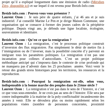
Juillet
(17)
projet qu’il a expliqué longuement dans une émission de radio (
Méridien
Juin
(19)
Zéro, disponible ici
) et sur lequel il est revenu pour Breizh-Info.com
Mai
(27)
Avril
(29)
Breizh-info.com : Pouvez-vous vous présenter ?
Mars
(8)
Laurent Ozon :
Je suis père de quatre enfants, j’ai 46 ans et je suis
Février
(5)
industriel. J’ai conseillé Marine Le Pen et je dirige Maison Commune, une
Janvier
(3)
organisation qui se consacre à former des jeunes cadres de la périphérie
2019
(42)
politique. Depuis vingt ans, je défends une ligne localiste, écologiste,
Décembre
(1)
souverainiste et identitaire.
Novembre
(1)
Octobre
(4)
Breizh-info.com : Qu’est ce que la remigration ?
Septembre
(5)
Laurent Ozon :
La remigration, c’est le processus politique construit
Août
(4)
d’inversion des flux migratoires. Pas simplement le désir de mettre fin à
Juillet
(4)
l’immigration ou de l’inverser, mais la possibilité concrète d’y parvenir en
Juin
(8)
intégrant tous les paramètres politiques. La remigration n’est pas une
Mai
(3)
incantation pour colleurs d’autocollants. C’est un projet politique
Avril
(5)
méthodique anticipé qui s’imposera dans le contexte de crise profonde qui
Mars
(2)
ne manquera pas d’advenir dans les 25 prochaines années. Voici venir le
Février
(4)
retour des grands stress historiques pour les territoires, les ressources et la
Janvier
(1)
reproduction.
2018
(17)
Décembre
(2)
Breizh-info.com : Pourquoi la remigration est-elle, selon vous,
Novembre
(2)
indispensable à la bonne marche des peuples dans le 21ème siècle ?
Octobre
(3)
Laurent Ozon :
La remigration n’est pas dans le sens de l’histoire, si c’est
Août
(1)
ce que vous sous-entendez. Je ne crois pas au sens de l’histoire. Elle sera par
Juillet
(3)
contre indispensable à la maitrise de la poly-conflictualité incandescente des
Juin
(2)
années à venir. Elle se déroulera plus ou moins rapidement selon les
Mai
(1)
populations visées (nombre de personnes concernées, proximité