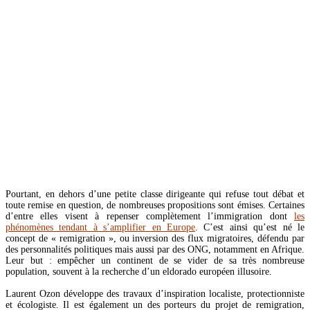
Septembre
(47)
Août
(14)
Juillet
(20)
Juin
(46)
Mai
(52)
Avril
(44)
Mars
(62)
Février
(24)
Janvier
(37)
2021
(401)
Décembre
(46)
Novembre
(42)
Octobre
(31)
Septembre
(37)
Août
(28)
Juillet
(19)
Juin
(35)
Mai
(46)
Pourtant, en dehors d’une petite classe dirigeante qui refuse tout débat et
Avril
(40)
toute remise en question, de nombreuses propositions sont émises. Certaines
Mars
(34)
d’entre elles visent à repenser complètement l’immigration dont
les
Février
(20)
phénomènes tendant à s’amplifier en Europe
. C’est ainsi qu’est né le
Janvier
(23)
concept de « remigration », ou inversion des flux migratoires, défendu par
2020
(209)
des personnalités politiques mais aussi par des ONG, notamment en Afrique.
Décembre
(21)
Leur but : empêcher un continent de se vider de sa très nombreuse
Novembre
(25)
population, souvent à la recherche d’un eldorado européen illusoire.
Octobre
(28)
Septembre
(16)
Laurent Ozon développe des travaux d’inspiration localiste, protectionniste
Août
(11)
et écologiste. Il est également un des porteurs du projet de remigration,