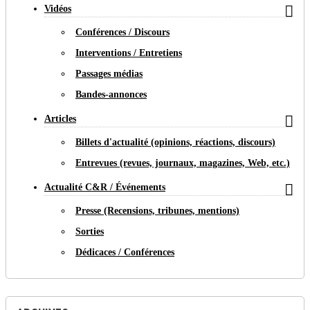

Vidéos
Conférences / Discours
Interventions / Entretiens
Passages médias
Bandes-annonces

Articles
Billets d'actualité (opinions, réactions, discours)
Entrevues (revues, journaux, magazines, Web, etc.)

Actualité C&R / Événements
Presse (Recensions, tribunes, mentions)
Sorties
Dédicaces / Conférences