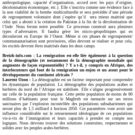
Avril
(2)
anthropologique, capacité d’organisation, accord avec les pays d’origine,
Janvier
(1)
décolonisation économique, etc.). Elle s’inscrira comme une évidence face à
2017
(16)
la non viabilité de la bombe multiculturelle et sera précédée d’une période
Décembre
(8)
de regroupement volontaire dont j’espère qu’il sera mieux maitrisé que
Septembre
(2)
celui qui a abouti à la création du Pakistan à la fin de la décolonisation de
Août
(1)
l’Inde. Nous ferons notre possible. Ce processus construit aura plusieurs
Juin
(1)
types d’adversaires. Il faudra gérer les micro-géopolitiques qui en
Mai
(1)
découleront en Europe de l’Ouest. Même si ces phases de regroupement/
Avril
(1)
communautarisation sont provisoires, elles devront se réaliser et pour cela,
Mars
(1)
les excités devront êtres maitrisés dans les deux camps.
Février
(1)
2016
(13)
Breizh-info.com : La remigration est-elle liée également à la question
Décembre
(5)
de la démographie (et notamment de la démographie mondiale qui
Octobre
(1)
augmente de façon exponentielle) ? Y a t-il, y compris en Afrique, des
Août
(1)
interlocuteurs qui font de la remigration un enjeu et un atout pour le
Juin
(1)
développement du continent africain ?
Mai
(3)
Laurent Ozon :
La démographie est un facteur important pour comprendre
Février
(2)
les dynamiques de population. La démographie des populations arabes et
2015
(4)
berbères du nord de l’Afrique est stabilisée. Elle s’aligne progressivement
Octobre
(2)
sur celle de la population française. Cette petite population de moins de 80
Mai
(1)
millions d’habitants pour tout le Maghreb est menacée sur ses terres
Avril
(1)
sanctuaires par l’explosion incontrôlée des populations subsahariennes qui
2014
(5)
seront plus de 1,5 milliard à horizon 2050. Ces paramètres vont avoir une
Décembre
(3)
influence considérable sur le retournement idéologique de ces populations
Mars
(1)
vis-à-vis de l’immigration et leurs capacités à prendre en compte nos
Janvier
(1)
logiques. Nous devrons trouver des solutions construites, respectueuses et
2013
(6)
solides avec les peuples arabo-berbères.
Novembre
(2)