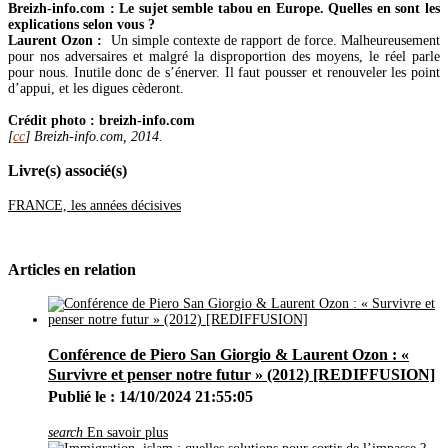
Septembre
(1)
Breizh-info.com : Le sujet semble tabou en Europe. Quelles en sont les
Avril
(3)
explications selon vous ?
2012
(5)
Laurent Ozon :
Un simple contexte de rapport de force. Malheureusement
Décembre
(1)
pour nos adversaires et malgré la disproportion des moyens, le réel parle
Novembre
(2)
pour nous. Inutile donc de s’énerver. Il faut pousser et renouveler les point
Juin
(2)
d’appui, et les digues cèderont.
2011
(2)
Décembre
(1)
Crédit photo : breizh-info.com
Novembre
(1)
[
cc
] Breizh-info.com, 2014.
Livre(s) associé(s)
FRANCE, les années décisives
Articles en relation
Conférence de Piero San Giorgio & Laurent Ozon : «
Survivre et penser notre futur » (2012) [REDIFFUSION]
Publié le : 14/10/2024 21:55:05
search
En savoir plus