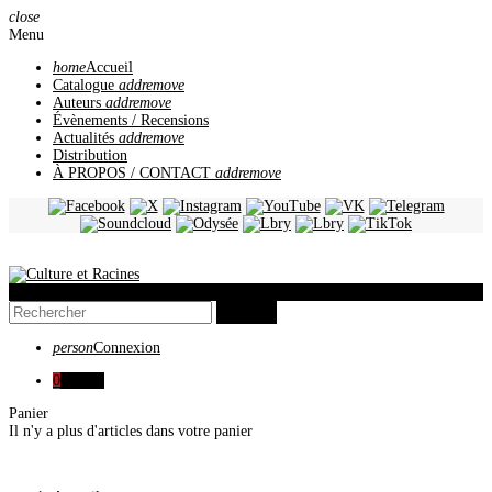
close
Menu
home
Accueil
Catalogue
add
remove
Auteurs
add
remove
Évènements / Recensions
Actualités
add
remove
Distribution
À PROPOS / CONTACT
add
remove
view_headline
search
person
Connexion
0
0,00 €
Panier
Il n'y a plus d'articles dans votre panier