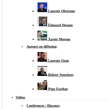
Laurent Obertone
Édouard Husson
Xavier Moreau
Auteurs en diffusion
Laurent Ozon
Robert Steuckers
Pepe Escobar
Vidéos
Conférences / Discours