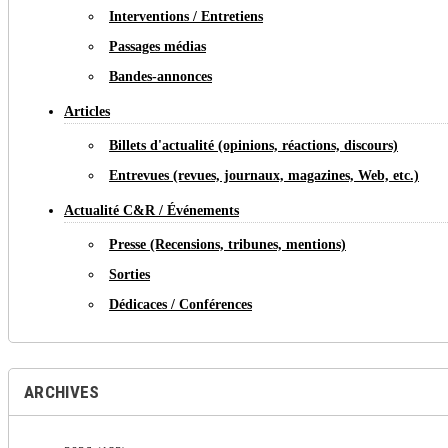
Interventions / Entretiens
Passages médias
Bandes-annonces
Articles
Billets d'actualité (opinions, réactions, discours)
Entrevues (revues, journaux, magazines, Web, etc.)
Actualité C&R / Événements
Presse (Recensions, tribunes, mentions)
Sorties
Dédicaces / Conférences
ARCHIVES