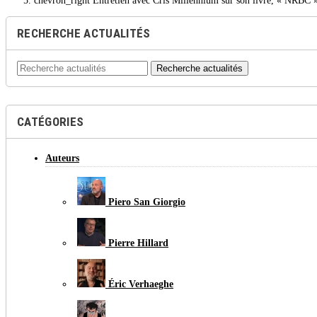
chevron_right
Entretien avec Cris Millennium sur son livre, « NRBC »
RECHERCHE ACTUALITÉS
Recherche actualités
CATÉGORIES
Auteurs
Piero San Giorgio
Pierre Hillard
Éric Verhaeghe