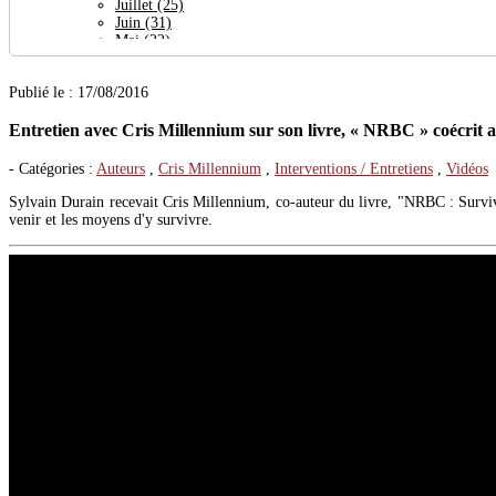
Juillet
(25)
Juin
(31)
Mai
(22)
Avril
(64)
Mars
(24)
Publié le : 17/08/2016
Février
(27)
Janvier
(30)
Entretien avec Cris Millennium sur son livre, « NRBC » coécrit 
2023
(377)
Décembre
(29)
Novembre
(38)
- Catégories :
Auteurs
,
Cris Millennium
,
Interventions / Entretiens
,
Vidéos
Octobre
(32)
Septembre
(19)
Sylvain Durain recevait Cris Millennium, co-auteur du livre, "NRBC : Surviv
Août
(27)
venir et les moyens d'y survivre.
Juillet
(26)
Juin
(23)
Mai
(29)
Avril
(21)
Mars
(56)
Février
(36)
Janvier
(41)
2022
(444)
Décembre
(32)
Novembre
(35)
Octobre
(31)
Septembre
(47)
Août
(14)
Juillet
(20)
Juin
(46)