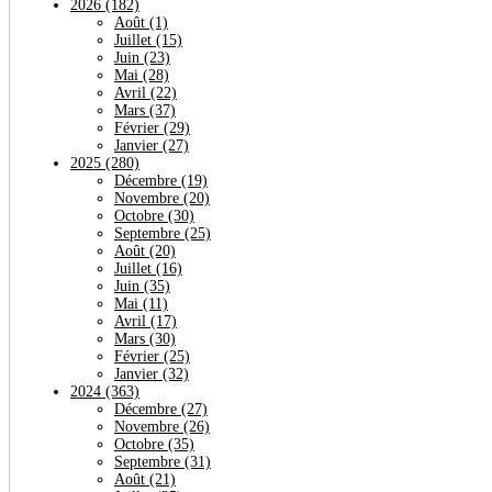
2026
(182)
Août
(1)
Juillet
(15)
Juin
(23)
Mai
(28)
Avril
(22)
Mars
(37)
Février
(29)
Janvier
(27)
2025
(280)
Décembre
(19)
Novembre
(20)
Octobre
(30)
Septembre
(25)
Août
(20)
Juillet
(16)
Juin
(35)
Mai
(11)
Avril
(17)
Mars
(30)
Février
(25)
Janvier
(32)
2024
(363)
Décembre
(27)
Novembre
(26)
Octobre
(35)
Septembre
(31)
Août
(21)