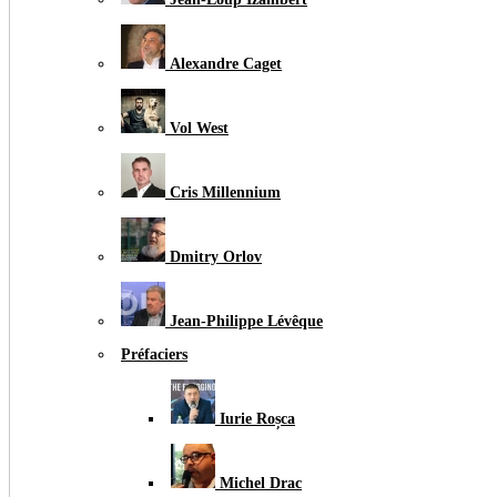
Alexandre Caget
Vol West
Cris Millennium
Dmitry Orlov
Jean-Philippe Lévêque
Préfaciers
Iurie Roșca
Michel Drac