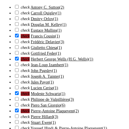
check
Antony C. Sutton
(2)
check
Carroll Quigley
(1)
check
Dmitry Orlov
(1)
check
Douglas M. Kelley
(1)
check
Eustace Mullins
(1)
check
Francis Cousin
(1)
check
Frédéric Delavier
(3)
check
Giulietto Chiesa
(1)
check
Gottfried Feder
(1)
check
Herbert George Wells (H.G. Wells)
(1)
check
Jean-Loup Izambert
(1)
check
John Pugsley
(1)
check
Joseph A. Tainter
(1)
check
Jules Payot
(1)
check
Lucien Cerise
(1)
check
Modeste Schwartz
(1)
check
Philippe de Vulpillières
(3)
check
Piero San Giorgio
(6)
check
Pierre-Antoine Plaquevent
(2)
check
Pierre Hillard
(3)
check
Stuart Ewen
(1)
check
Youssef Hindi & Pierre-Antoine Plaquevent
(1)