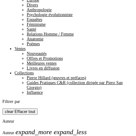
Europe
Divers
Anthropologie
Psychologie évolutionniste
Enquêtes
Féminisme
Santé
Relations Homme / Femme
Anatomie
Poèmes
Ventes
Nouveautés
Offres et Promotions
Meilleures ventes
Livres en diffusion
Collections
Pierre Hillard (œuvres et préfaces)
Guides Pratiques C&R (collection dirigée par Piero San
Giorgio)
Influence
Filtrer par
clear
Effacer tout
Auteur
expand_more
expand_less
Auteur