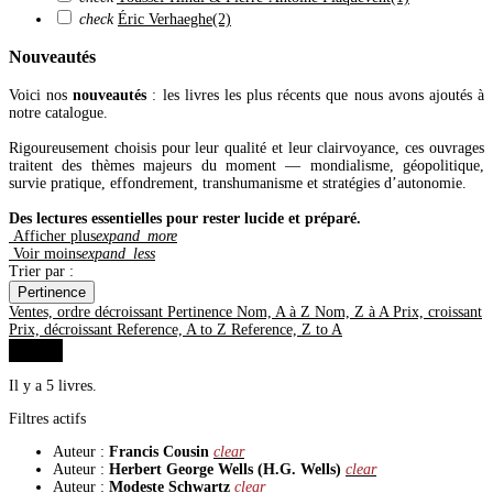
check
Éric Verhaeghe
(2)
Nouveautés
Voici nos
nouveautés
: les livres les plus récents que nous avons ajoutés à
notre catalogue.
Rigoureusement choisis pour leur qualité et leur clairvoyance, ces ouvrages
traitent des thèmes majeurs du moment — mondialisme, géopolitique,
survie pratique, effondrement, transhumanisme et stratégies d’autonomie.
Des lectures essentielles pour rester lucide et préparé.
Afficher plus
expand_more
Voir moins
expand_less
Trier par :
Pertinence
Ventes, ordre décroissant
Pertinence
Nom, A à Z
Nom, Z à A
Prix, croissant
Prix, décroissant
Reference, A to Z
Reference, Z to A
Filtrer
Il y a 5 livres.
Filtres actifs
Auteur :
Francis Cousin
clear
Auteur :
Herbert George Wells (H.G. Wells)
clear
Auteur :
Modeste Schwartz
clear