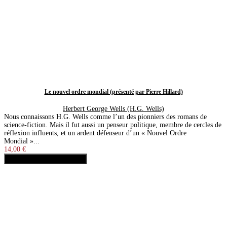
Le nouvel ordre mondial (présenté par Pierre Hillard)
Herbert George Wells (H.G. Wells)
Nous connaissons H.G. Wells comme l’un des pionniers des romans de
science-fiction. Mais il fut aussi un penseur politique, membre de cercles de
réflexion influents, et un ardent défenseur d’un « Nouvel Ordre
Mondial »...
14,00 €
Ajouter au panier
Acheter