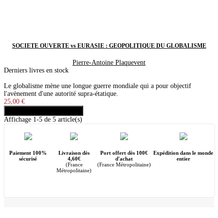
SOCIÉTÉ OUVERTE vs EURASIE : GÉOPOLITIQUE DU GLOBALISME
Pierre-Antoine Plaquevent
Derniers livres en stock
Le globalisme mène une longue guerre mondiale qui a pour objectif
l'avènement d'une autorité supra-étatique.
25,00 €
Ajouter au panier
Acheter
Affichage 1-5 de 5 article(s)
Paiement 100%
Livraison dès
Port offert dès 100€
Expédition dans le monde
sécurisé
4,60€
d'achat
entier
(France
(France Métropolitaine)
Métropolitaine)