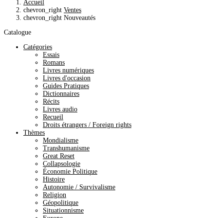
Accueil
chevron_right
Ventes
chevron_right
Nouveautés
Catalogue
Catégories
Essais
Romans
Livres numériques
Livres d'occasion
Guides Pratiques
Dictionnaires
Récits
Livres audio
Recueil
Droits étrangers / Foreign rights
Thèmes
Mondialisme
Transhumanisme
Great Reset
Collapsologie
Économie Politique
Histoire
Autonomie / Survivalisme
Religion
Géopolitique
Situationnisme