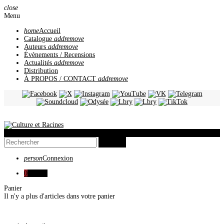
close
Menu
home
Accueil
Catalogue
add
remove
Auteurs
add
remove
Évènements / Recensions
Actualités
add
remove
Distribution
À PROPOS / CONTACT
add
remove
view_headline
search
person
Connexion
0
0,00 €
Panier
Il n'y a plus d'articles dans votre panier