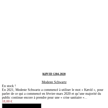
KØVID 1204-2020
Modeste Schwartz
En stock !
En 2021, Modeste Schwartz a commencé à utiliser le mot « Køvíd », pour
parler de ce qui a commencé en février-mars 2020 et qu’une majorité du
public continue encore à prendre pour une « crise sanitaire »...
18,00 €
Ajouter au panier
Acheter