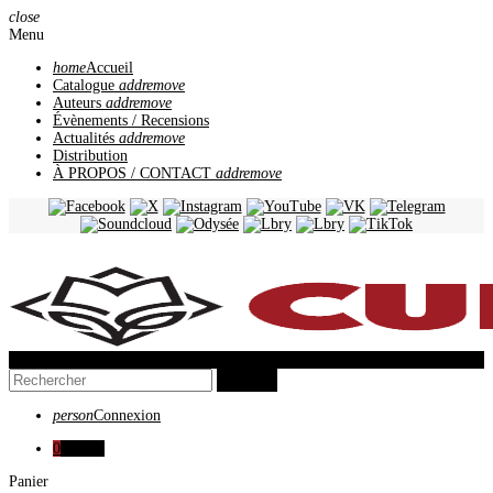
close
Menu
home
Accueil
Catalogue
add
remove
Auteurs
add
remove
Évènements / Recensions
Actualités
add
remove
Distribution
À PROPOS / CONTACT
add
remove
view_headline
search
person
Connexion
0
0,00 €
Panier