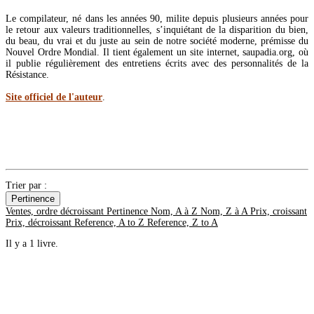
Le compilateur, né dans les années 90, milite depuis plusieurs années pour
le retour aux valeurs traditionnelles, s’inquiétant de la disparition du bien,
du beau, du vrai et du juste au sein de notre société moderne, prémisse du
Nouvel Ordre Mondial. Il tient également un site internet, saupadia.org, où
il publie régulièrement des entretiens écrits avec des personnalités de la
Résistance.
Site officiel de l'auteur
.
Trier par :
Pertinence
Ventes, ordre décroissant
Pertinence
Nom, A à Z
Nom, Z à A
Prix, croissant
Prix, décroissant
Reference, A to Z
Reference, Z to A
Il y a 1 livre.