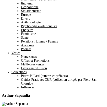
Religion
Géopolitique
Situationnisme
Europe
Divers
Anthropologie
Psychologie évolutionniste
Enquêtes
Féminisme
Santé
Relations Homme / Femme
Anatomie
Poèmes
Ventes
Nouveautés
Offres et Promotions
Meilleures ventes
Livres en diffusion
Collections
Pierre Hillard (œuvres et préfaces)
Guides Pratiques C&R (collection dirigée par Piero San
Giorgio)
Influence
Arthur Sapaudia