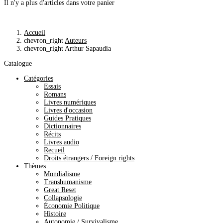
Il n'y a plus d'articles dans votre panier
Accueil
chevron_right
Auteurs
chevron_right
Arthur Sapaudia
Catalogue
Catégories
Essais
Romans
Livres numériques
Livres d'occasion
Guides Pratiques
Dictionnaires
Récits
Livres audio
Recueil
Droits étrangers / Foreign rights
Thèmes
Mondialisme
Transhumanisme
Great Reset
Collapsologie
Économie Politique
Histoire
Autonomie / Survivalisme