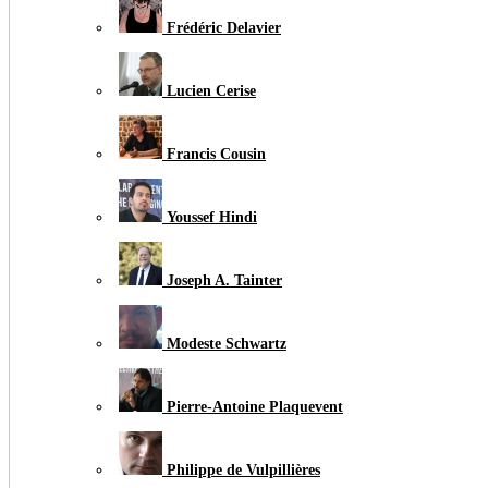
Frédéric Delavier
Lucien Cerise
Francis Cousin
Youssef Hindi
Joseph A. Tainter
Modeste Schwartz
Pierre-Antoine Plaquevent
Philippe de Vulpillières