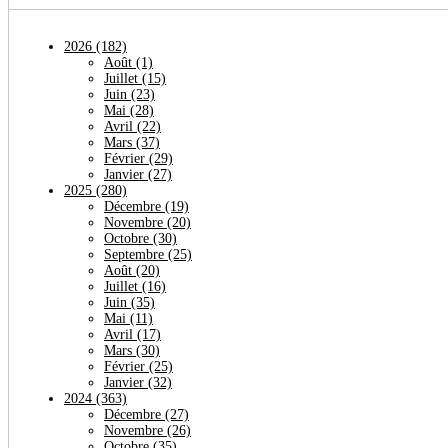
2026
(182)
Août
(1)
Juillet
(15)
Juin
(23)
Mai
(28)
Avril
(22)
Mars
(37)
Février
(29)
Janvier
(27)
2025
(280)
Décembre
(19)
Novembre
(20)
Octobre
(30)
Septembre
(25)
Août
(20)
Juillet
(16)
Juin
(35)
Mai
(11)
Avril
(17)
Mars
(30)
Février
(25)
Janvier
(32)
2024
(363)
Décembre
(27)
Novembre
(26)
Octobre
(35)