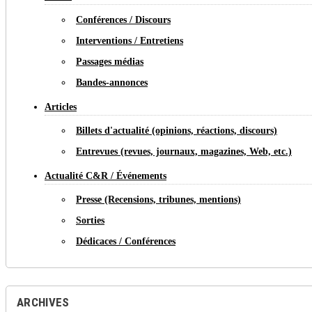
Conférences / Discours
Interventions / Entretiens
Passages médias
Bandes-annonces
Articles
Billets d'actualité (opinions, réactions, discours)
Entrevues (revues, journaux, magazines, Web, etc.)
Actualité C&R / Événements
Presse (Recensions, tribunes, mentions)
Sorties
Dédicaces / Conférences
ARCHIVES