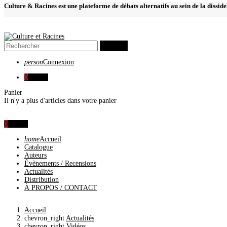
Culture & Racines est une plateforme de débats alternatifs au sein de la dissid
search
person
Connexion
0
0,00 €
Panier
Il n'y a plus d'articles dans votre panier
0
0,00 €
home
Accueil
Catalogue
Auteurs
Évènements / Recensions
Actualités
Distribution
À PROPOS / CONTACT
Accueil
chevron_right
Actualités
chevron_right
Vidéos