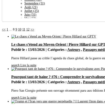
Septembre
(31)
Août
(21)
Juillet
(25)
Juin
(31)
Mai
(22)
Avril
(64)
Mars
(24)
<<
1
...
8
9
10
11
12
>>
Février
(27)
Janvier
(30)
2023
(377)
Décembre
(29)
Le chaos s’étend au Moyen-Orient | Pierre Hillard sur GP
Novembre
(38)
Octobre
(32)
Publié le : 13/03/2026 | Catégories :
Auteurs
,
Passages méd
Septembre
(19)
Août
(27)
Pierre Hillard passe au crible l’agenda du chaos global, de la guerre en
Juillet
(26)
Juin
(23)
search
Lire la suite
Mai
(29)
Avril
(21)
Mars
(56)
Pourquoi tant de haine ? #76 : Comprendre le survivalisme
Février
(36)
Publié le : 13/03/2026 | Catégories :
Auteurs
,
Passages méd
Janvier
(41)
2022
(444)
Décembre
(32)
Piero San Giorgio présente son ouvrage récemment paru aux éditions 
Novembre
(35)
Octobre
(31)
search
Lire la suite
Septembre
(47)
Août
(14)