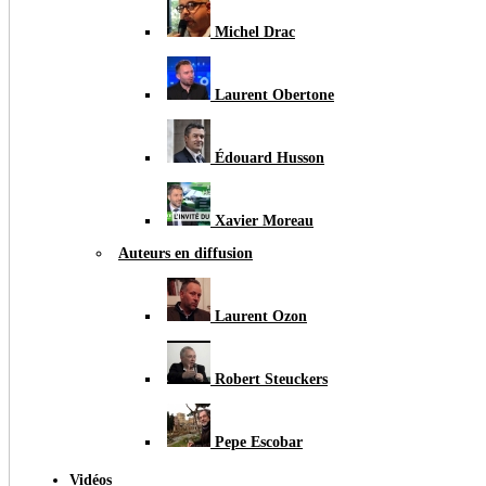
Michel Drac
Laurent Obertone
Édouard Husson
Xavier Moreau
Auteurs en diffusion
Laurent Ozon
Robert Steuckers
Pepe Escobar
Vidéos