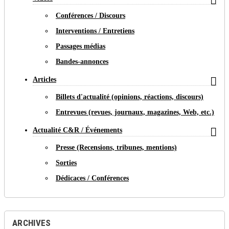

Conférences / Discours
Interventions / Entretiens
Passages médias
Bandes-annonces

Articles
Billets d'actualité (opinions, réactions, discours)
Entrevues (revues, journaux, magazines, Web, etc.)

Actualité C&R / Événements
Presse (Recensions, tribunes, mentions)
Sorties
Dédicaces / Conférences
ARCHIVES