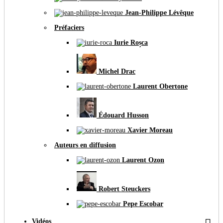
Jean-Philippe Lévêque
Préfaciers
Iurie Roșca
Michel Drac
Laurent Obertone
Édouard Husson
Xavier Moreau
Auteurs en diffusion
Laurent Ozon
Robert Steuckers
Pepe Escobar
Vidéos