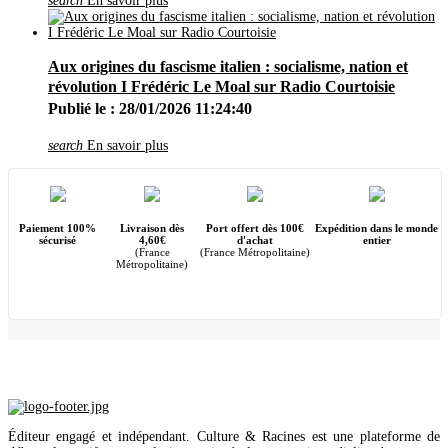
search
En savoir plus
Juin
(19)
Mai
(27)
Avril
(29)
Mars
(8)
Février
(5)
Aux origines du fascisme italien : socialisme, nation et
Janvier
(3)
révolution I Frédéric Le Moal sur Radio Courtoisie
2019
(42)
Publié le : 28/01/2026 11:24:40
Décembre
(1)
Novembre
(1)
Octobre
(4)
search
En savoir plus
Septembre
(5)
Août
(4)
Juillet
(4)
Juin
(8)
Mai
(3)
Paiement 100%
Livraison dès
Port offert dès 100€
Expédition dans le monde
Avril
(5)
sécurisé
4,60€
d'achat
entier
(France
(France Métropolitaine)
Mars
(2)
Métropolitaine)
Février
(4)
Janvier
(1)
2018
(17)
Décembre
(2)
Novembre
(2)
Octobre
(3)
Août
(1)
Juillet
(3)
Juin
(2)
Mai
(1)
Avril
(2)
Éditeur engagé et indépendant. Culture & Racines est une plateforme de