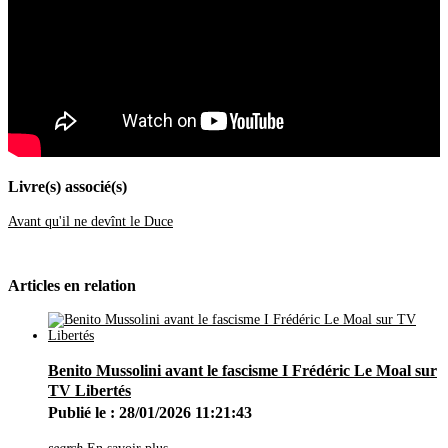
Août
(14)
Juillet
(20)
Juin
(46)
Mai
(52)
Avril
(44)
Mars
(62)
Février
(24)
Janvier
(37)
2021
(401)
Décembre
(46)
Novembre
(42)
Octobre
(31)
Livre(s) associé(s)
Septembre
(37)
Août
(28)
Avant qu'il ne devînt le Duce
Juillet
(19)
Juin
(35)
Mai
(46)
Avril
(40)
Articles en relation
Mars
(34)
Février
(20)
Janvier
(23)
2020
(209)
Décembre
(21)
Benito Mussolini avant le fascisme I Frédéric Le Moal sur
Novembre
(25)
Octobre
(28)
TV Libertés
Septembre
(16)
Publié le : 28/01/2026 11:21:43
Août
(11)
Juillet
(17)