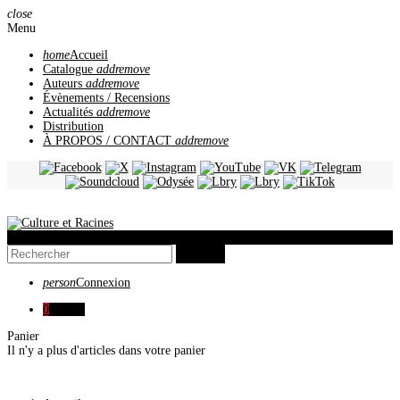
close
Menu
home
Accueil
Catalogue
add
remove
Auteurs
add
remove
Évènements / Recensions
Actualités
add
remove
Distribution
À PROPOS / CONTACT
add
remove
view_headline
search
person
Connexion
0
0,00 €
Panier
Il n'y a plus d'articles dans votre panier