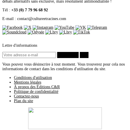
Janvier
(1)
débats alternatifs sans exclusive, mais résolument antimondialiste !
2017
(16)
Décembre
(8)
Tél :
+33 (0) 7 79 96 68 92
Septembre
(2)
E-mail : contact
@
cultureetracines.com
Août
(1)
Juin
(1)
Mai
(1)
Avril
(1)
Mars
(1)
Février
(1)
Lettre d'informations
2016
(13)
Décembre
(5)
S’abonner
ok
Octobre
(1)
Août
(1)
Vous pouvez vous désinscrire à tout moment. Vous trouverez pour cela nos
Juin
(1)
informations de contact dans les conditions d'utilisation du site.
Mai
(3)
Février
(2)
Conditions d'utilisation
2015
(4)
Mentions légales
Octobre
(2)
À propos des Éditions C&R
Mai
(1)
Politique de confidentialité
Avril
(1)
Contactez-nous
2014
(5)
Plan du site
Décembre
(3)
Mars
(1)
Janvier
(1)
2013
(6)
Novembre
(2)
Septembre
(1)