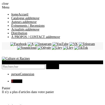
close
Menu
home
Accueil
Catalogue
add
remove
Auteurs
add
remove
Évènements / Recensions
Actualités
add
remove
Distribution
À PROPOS / CONTACT
add
remove
view_headline
search
person
Connexion
0
0,00 €
Panier
Il n'y a plus d'articles dans votre panier