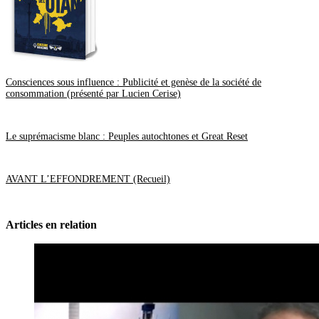
Mars
(1)
Janvier
(1)
2013
(6)
Novembre
(2)
Septembre
(1)
Avril
(3)
2012
(5)
Consciences sous influence : Publicité et genèse de la société de
Décembre
(1)
consommation (présenté par Lucien Cerise)
Novembre
(2)
Juin
(2)
2011
(2)
Décembre
(1)
Le suprémacisme blanc : Peuples autochtones et Great Reset
Novembre
(1)
AVANT L’EFFONDREMENT (Recueil)
Articles en relation