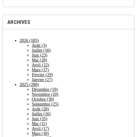
ARCHIVES
2026
(185)
Août
(3)
Juillet
(16)
Juin
(23)
Mai
(28)
Avril
(22)
Mars
(37)
Février
(29)
Janvier
(27)
2025
(280)
Décembre
(19)
Novembre
(20)
Octobre
(30)
Septembre
(25)
Août
(20)
Juillet
(16)
Juin
(35)
Mai
(11)
Avril
(17)
Mars
(30)