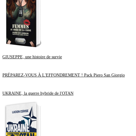
Août
(1)
Juillet
(3)
Juin
(2)
Mai
(1)
Avril
(2)
Janvier
(1)
2017
(16)
Décembre
(8)
Septembre
(2)
Août
(1)
Juin
(1)
Mai
(1)
GIUSEPPE, une histoire de survie
Avril
(1)
Mars
(1)
Février
(1)
2016
(13)
PRÉPAREZ-VOUS À L'EFFONDREMENT ! Pack Piero San Giorgio
Décembre
(5)
Octobre
(1)
Août
(1)
UKRAINE, la guerre hybride de l'OTAN
Juin
(1)
Mai
(3)
Février
(2)
2015
(4)
Octobre
(2)
Mai
(1)
Avril
(1)
2014
(5)
Décembre
(3)