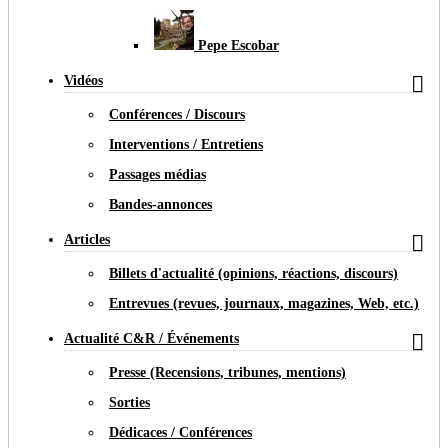
Pepe Escobar

Vidéos
Conférences / Discours
Interventions / Entretiens
Passages médias
Bandes-annonces

Articles
Billets d'actualité (opinions, réactions, discours)
Entrevues (revues, journaux, magazines, Web, etc.)

Actualité C&R / Événements
Presse (Recensions, tribunes, mentions)
Sorties
Dédicaces / Conférences