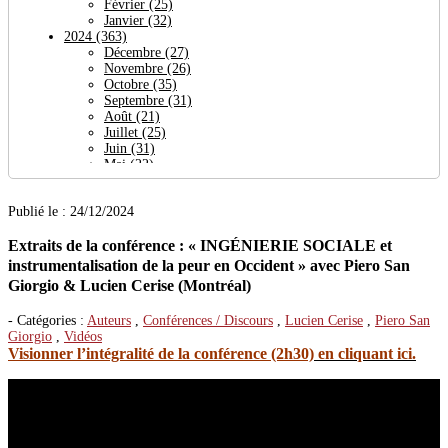
Février
(25)
Janvier
(32)
2024
(363)
Décembre
(27)
Novembre
(26)
Octobre
(35)
Septembre
(31)
Août
(21)
Juillet
(25)
Juin
(31)
Mai
(22)
Avril
(64)
Mars
(24)
Publié le : 24/12/2024
Février
(27)
Janvier
(30)
Extraits de la conférence : « INGÉNIERIE SOCIALE et
2023
(377)
Décembre
(29)
instrumentalisation de la peur en Occident » avec Piero San
Novembre
(38)
Giorgio & Lucien Cerise (Montréal)
Octobre
(32)
Septembre
(19)
- Catégories :
Auteurs
,
Conférences / Discours
,
Lucien Cerise
,
Piero San
Août
(27)
Giorgio
,
Vidéos
Juillet
(26)
Visionner l’intégralité de la conférence (2h30)
en cliquant ici.
Juin
(23)
Mai
(29)
Avril
(21)
Mars
(56)
Février
(36)
Janvier
(41)