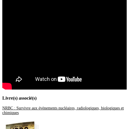
2022
(444)
Décembre
(32)
Novembre
(35)
Octobre
(31)
Septembre
(47)
Août
(14)
Juillet
(20)
Juin
(46)
Mai
(52)
Avril
(44)
Mars
(62)
Février
(24)
Janvier
(37)
2021
(401)
Décembre
(46)
Novembre
(42)
Octobre
(31)
Septembre
(37)
Août
(28)
Juillet
(19)
Juin
(35)
Livre(s) associé(s)
Mai
(46)
Avril
(40)
Mars
(34)
NRBC : Survivre aux évènements nucléaires, radiologiques, biologiques et
Février
(20)
chimiques
Janvier
(23)
2020
(209)
Décembre
(21)