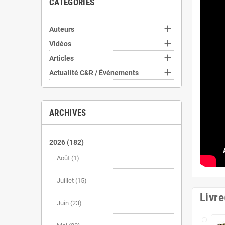
CATÉGORIES

Auteurs

Vidéos

Articles

Actualité C&R / Événements
ARCHIVES
2026
(182)
Août
(1)
Juillet
(15)
Livre
Juin
(23)