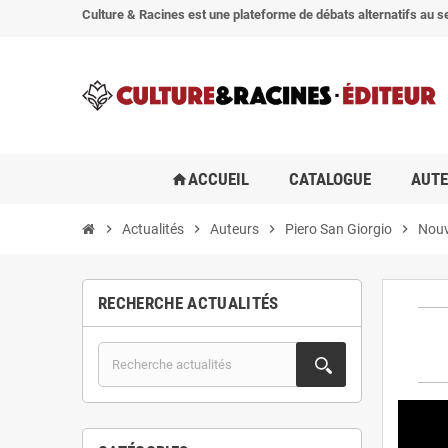
Culture & Racines est une plateforme de débats alternatifs au se
ACCUEIL
CATALOGUE
AUT
home
chevron_right
Actualités
chevron_right
Auteurs
chevron_right
Piero San Giorgio
chevron_right
Nouve
RECHERCHE ACTUALITÉS