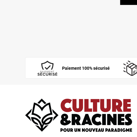
Juillet
(16)
Juin
(35)
Mai
(11)
Avril
(17)
Paiement 100% sécurisé
Mars
(30)
Février
(25)
Janvier
(32)
2024
(363)
Décembre
(27)
Novembre
(26)