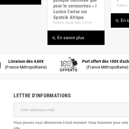
panique contrôlée que
?
pour le coronavirus » I
Publié le
Lucien Cerise sur
Sputnik Afrique
En s
search
Publié le : 26/05/2026 11:07:06
En savoir plus
search
Livraison dès 4,60€
Port offert dès 100€ d'ach
(France Métropolitaine)
(France Métropolitaine)
LETTRE D'INFORMATIONS
Vous pouvez vous désinscrire à tout moment. Vous trouverez pour cela n
site.