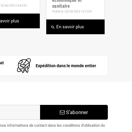
économique et
sanitaire
 : 16/08/2025 18:50:52
Publié le : 02/04/2024 14:13:39
avoir plus
En savoir plus
search
at
Expédition dans le monde entier
S’abonner
os informations de contact dans les conditions d'utilisation du