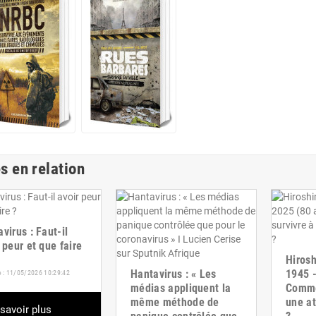
s en relation
virus : Faut-il
 peur et que faire
Hirosh
Hantavirus : « Les
1945 -
e : 11/05/2026 10:29:42
médias appliquent la
Commen
même méthode de
une at
savoir plus