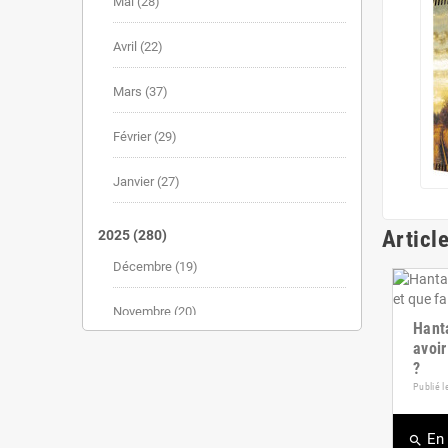
Mai
(28)
Avril
(22)
Mars
(37)
Février
(29)
Janvier
(27)
Article
2025
(280)
Décembre
(19)
Novembre
(20)
Hanta
avoir
Octobre
(30)
?
Publié l
Septembre
(25)
En 
search
Août
(20)