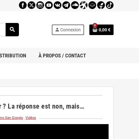
0
search
person
Connexion
0,00 €
STRIBUTION
À PROPOS / CONTACT
ur ? La réponse est non, mais…
ero San Giorgio
,
Vidéos