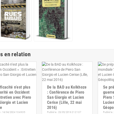
s en relation
fficacité n’est plus
De la BAD au Kolkhoze
Se pr
iorité en Occident
: Conférence de Piero
guerre
ntretien avec Piero
San Giorgio et Lucien
Piero 
iorgio et Lucien
Cerise (Lille, 22 mai
Lucien
se
2016)
Géopo
e : 14/04/2024 10:49:05
Publié le : 23/05/2016 21:21:07
Publié le