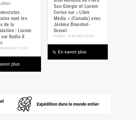
Interventions de Piero
San Giorgio et Lucien
émocrates
Cerise sur « Libre
ains sont les
Média » (Canada) avec
s de la
Jérôme Blanchet-
lation : Lucien
Gravel
 sur Radio X
Publié le : 13/09/2024 10:20:34
c
 : 05/09/2024 17:12:42
En savoir plus
search
avoir plus
at
Expédition dans le monde entier