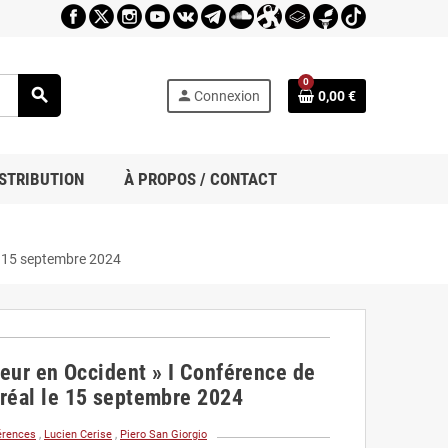
0
search
person
Connexion
0,00 €
STRIBUTION
À PROPOS / CONTACT
le 15 septembre 2024
 peur en Occident » I Conférence de
tréal le 15 septembre 2024
érences
,
Lucien Cerise
,
Piero San Giorgio