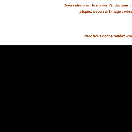
Réservations sur le site des Productions 
(cliquez ici ou sur l'image ci-d
P
iero vous donne rendez-vou