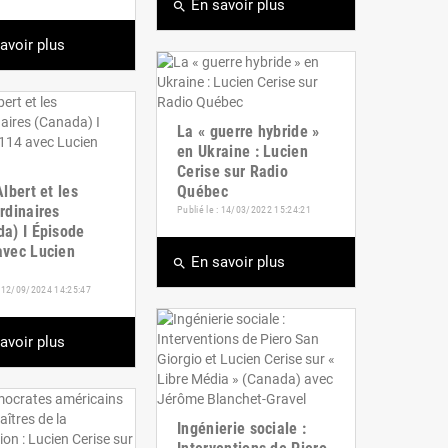
En savoir plus
search
avoir plus
La « guerre hybride »
en Ukraine : Lucien
Cerise sur Radio
Albert et les
Québec
rdinaires
Publié le : 14/03/2022 15:24:21
a) I Épisode
avec Lucien
En savoir plus
search
 : 12/09/2024 14:25:47
avoir plus
Ingénierie sociale :