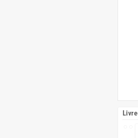
Novembre
(26)
Octobre
(35)
Septembre
(31)
Août
(21)
Juillet
(25)
Juin
(31)
Mai
(22)
Avril
(64)
Livre
Mars
(24)
Février
(27)