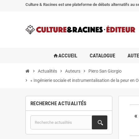
Culture & Racines est une plateforme de débats alternatifs au se
ACCUEIL
CATALOGUE
AUT
home
chevron_right
Actualités
chevron_right
Auteurs
chevron_right
Piero San Giorgio
chevron_right
« Ingénierie sociale et instrumentalisation de la peur en
RECHERCHE ACTUALITÉS
«