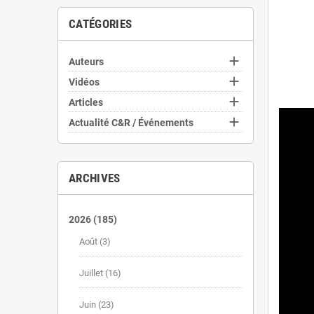
CATÉGORIES

Auteurs

Vidéos

Articles

Actualité C&R / Événements
ARCHIVES
2026
(185)
Août
(3)
Juillet
(16)
Juin
(23)