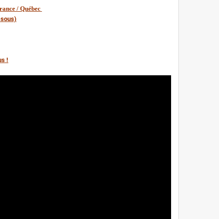
France / Québec
essous)
s !