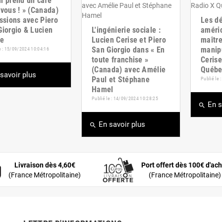
m prend un café
vous ! » (Canada)
ssions avec Piero
Les d
Giorgio & Lucien
L'ingénierie sociale :
améric
se
Lucien Cerise et Piero
maître
San Giorgio dans « En
manipu
e : 15/09/2024 10:04:16
toute franchise »
Cerise
(Canada) avec Amélie
Québe
savoir plus
Paul et Stéphane
Publié le
Hamel
Publié le : 14/09/2024 10:28:25
En s
search
En savoir plus
search
Livraison dès 4,60€
Port offert dès 100€ d'ach
(France Métropolitaine)
(France Métropolitaine)