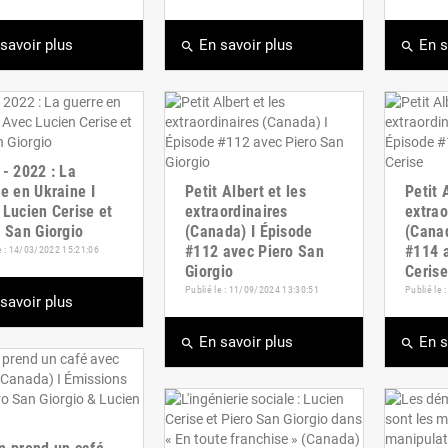
savoir plus
En savoir plus
En s
search
search
- 2022 : La
e en Ukraine I
Petit Albert et les
Petit 
 Lucien Cerise et
extraordinaires
extrao
 San Giorgio
(Canada) I Épisode
(Canad
#112 avec Piero San
#114 
e : 14/03/2022 15:21:06
Giorgio
Cerise
Publié le : 11/09/2024 13:30:51
Publié le
savoir plus
En savoir plus
En s
search
search