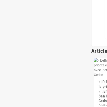
Janvier
(30)
2023
(377)
Décembre
(29)
Novembre
(38)
Octobre
(32)
Article
Septembre
(19)
Août
(27)
Juillet
(26)
« L’e
la pr
» : E
Juin
(23)
San G
Ceri
Mai
(29)
Publié l