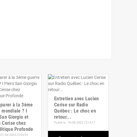
Entretien avec Lucien
éparer à la 3ème
Cerise sur Radio
 mondiale ? I
Québec : Le choc en
San Giorgio et
retour...
 Cerise chez
Publié le : 16/09/2022 12:16:17
litique Profonde
 : 01/04/2024 22:06:55